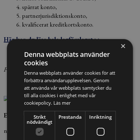
4. spärrat konto,
5. partnerjurisdiktionskonto,
6. kvalificerat kreditkortskonto.
Här kan du läsa hela lagförslaget >>
×
Denna webbplats använder
cookies
Foto: Sang Tan / TT
Denna webbplats använder cookies för att
förbättra användarupplevelsen. Genom
att använda vår webbplats samtycker du
till alla cookies i enlighet med vår
cookiepolicy.
Läs mer
Ebba Wigerström/Nils Ivars
Strikt
Prestanda
Inriktning
nödvändigt
nils.ivars@alltomjuridik.se