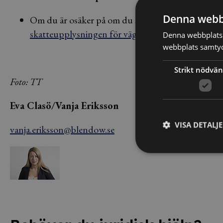
Denna webb
Om du är osäker på om du själv är skatteskyldig för
skatteupplysningen för vägledning >>>
Denna webbplats 
webbplats samtyck
Strikt nödvän
Foto: TT
Eva Clasö/Vanja Eriksson
VISA DETALJ
vanja.eriksson@blendow.se