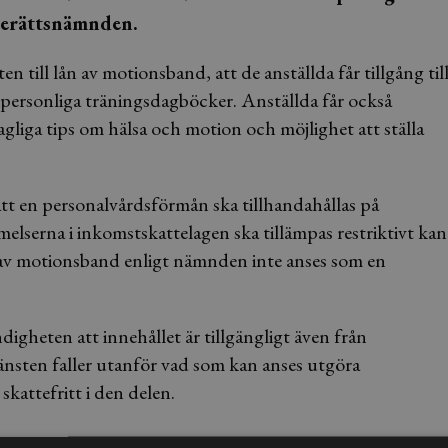
tterättsnämnden.
 till lån av motionsband, att de anställda får tillgång til
 personliga träningsdagböcker. Anställda får också
 dagliga tips om hälsa och motion och möjlighet att ställa
tt en personalvårdsförmån ska tillhandahållas på
melserna i inkomstskattelagen ska tillämpas restriktivt kan
 av motionsband enligt nämnden inte anses som en
heten att innehållet är tillgängligt även från
jänsten faller utanför vad som kan anses utgöra
kattefritt i den delen.