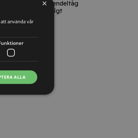
×
lokförare på pendeltåg
oproportionerligt
att använda vår
Funktioner
PTERA ALLA