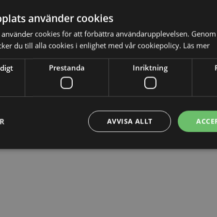
plats använder cookies
 en jobbförmån går det alltid att vända sig till
använder cookies för att förbättra användarupplevelsen. Genom 
er du till alla cookies i enlighet med vår cookiepolicy.
Läs mer
digt
Prestanda
Inriktning
ER
AVVISA ALLT
ACCE