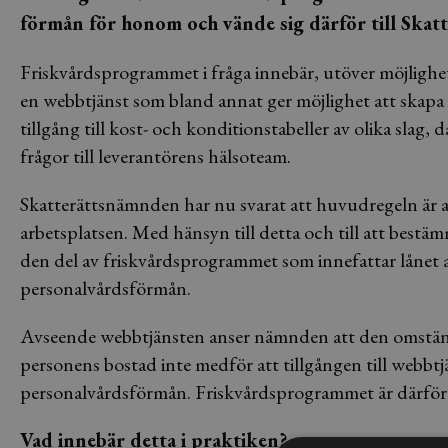
förmån för honom och vände sig därför till Ska
Friskvårdsprogrammet i fråga innebär, utöver möjligheten
en webbtjänst som bland annat ger möjlighet att skapa
tillgång till kost- och konditionstabeller av olika slag,
frågor till leverantörens hälsoteam.
Skatterättsnämnden har nu svarat att huvudregeln är a
arbetsplatsen. Med hänsyn till detta och till att bestäm
den del av friskvårdsprogrammet som innefattar lånet
personalvårdsförmån.
Avseende webbtjänsten anser nämnden att den omständig
personens bostad inte medför att tillgången till webbt
personalvårdsförmån. Friskvårdsprogrammet är därför s
Vad innebär detta i praktiken?