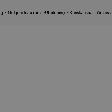
ng
Mitt juridiska rum
Utbildning
Kunskapsbank
Om oss