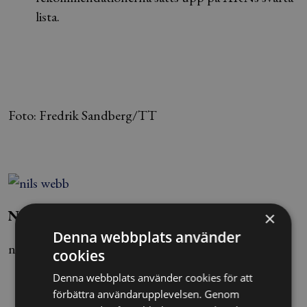
lista.
Foto: Fredrik Sandberg/TT
Nils Ivars/Eva Clasö
×
Denna webbplats använder
nils.ivars@alltomjuridik.se
cookies
Denna webbplats använder cookies för att
förbättra användarupplevelsen. Genom