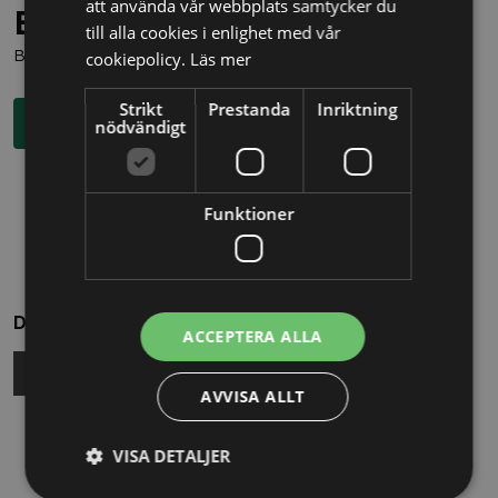
att använda vår webbplats samtycker du
Behöver du juridisk hjälp?
till alla cookies i enlighet med vår
Boka en kostnadsfri konsultation direkt via knappen nedan.
cookiepolicy.
Läs mer
Strikt
Prestanda
Inriktning
Boka rådgivning
nödvändigt
Funktioner
Dela
ACCEPTERA ALLA
AVVISA ALLT
Relaterade nyheter
VISA DETALJER