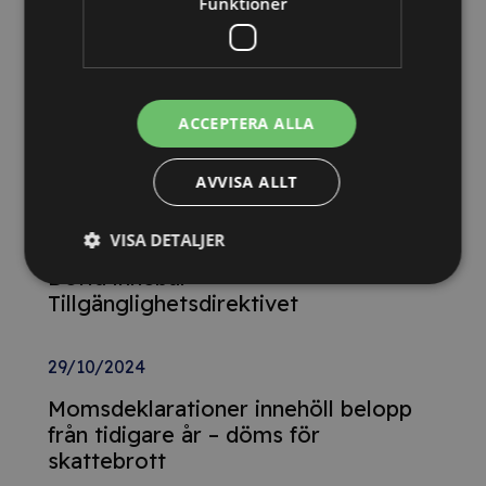
Funktioner
Relaterade nyheter
13/10/2025
Nya Världsbanksregler öppnar för
ACCEPTERA ALLA
svenska företag – lär dig vinna
upphandlingar med våra nya kurser
AVVISA ALLT
26/02/2025
VISA DETALJER
Detta innebär
Tillgänglighetsdirektivet
29/10/2024
Momsdeklarationer innehöll belopp
från tidigare år – döms för
skattebrott