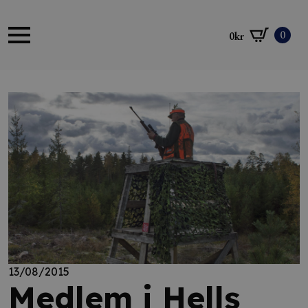
0
0
kr
13/08/2015
Medlem i Hells