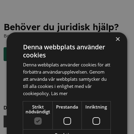
Behöver du juridisk hjälp?
Boka en kostnadsfri konsultation direkt via knappen nedan.
×
Denna webbplats använder
cookies
Boka rådgivning
Denna webbplats använder cookies för att
förbättra användarupplevelsen. Genom
att använda vår webbplats samtycker du
till alla cookies i enlighet med vår
cookiepolicy.
Läs mer
Strikt
Prestanda
Inriktning
Dela
nödvändigt