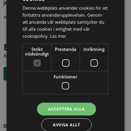
juridik
Denna webbplats använder cookies för att
förbättra användarupplevelsen. Genom
nils.ivars@alltomjuridik.se
att använda vår webbplats samtycker du
till alla cookies i enlighet med vår
cookiepolicy.
Läs mer
Behöver du juridisk hjälp?
Strikt
Prestanda
Inriktning
nödvändigt
Boka en kostnadsfri konsultation direkt via knappen nedan.
Boka rådgivning
Funktioner
ACCEPTERA ALLA
AVVISA ALLT
Dela