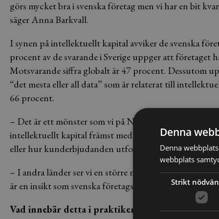
görs mycket bra i svenska företag men vi har en bit kvar 
säger Anna Barkvall.
I synen på intellektuellt kapital avviker de svenska för
procent av de svarande i Sverige uppger att företaget h
Motsvarande siffra globalt är 47 procent. Dessutom up
“det mesta eller all data” som är relaterat till intellekt
66 procent.
– Det är ett mönster som vi på NTT Com Security känn
Denna webb
intellektuellt kapital främst med varumärken och patent.
eller hur kunderbjudanden utformas och mycket mer.
Denna webbplats 
webbplats samtyck
– I andra länder ser vi en större medvetenhet om vad in
Strikt nödvän
är en insikt som svenska företagsledningar behöver ta ti
Vad innebär detta i praktiken?