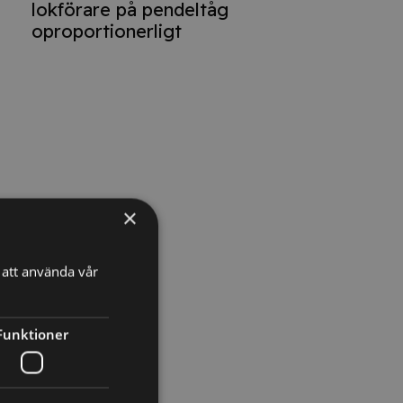
lokförare på pendeltåg
oproportionerligt
×
att använda vår
t
Funktioner