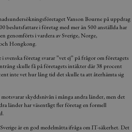
rknadsundersökningsföretaget Vanson Bourne på uppdrag
00 beslutsfattare i företag med mer än 500 anställda har
ken genomförts i vardera av Sverige, Norge,
n och Hongkong.
i svenska företag svarar ”vet ej” på frågor om företagets
intrång skulle få på företagets intäkter där 38 procent
ent inte vet hur lång tid det skulle ta att återhämta sig
g motsvarar skyddsnivån i många andra länder, men det
ndra länder har väsentligt fler företag en formell
d.
t Sverige är en god medelmåtta ifråga om IT-säkerhet. Det