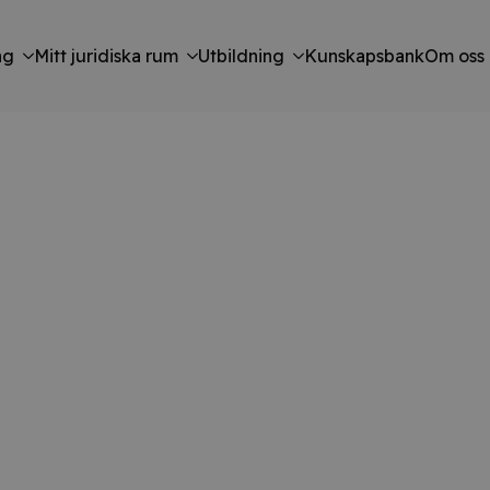
ng
Mitt juridiska rum
Utbildning
Kunskapsbank
Om oss