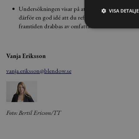
Undersökningen visar på att många företag inte är 
VISA DETALJ
därför en god idé att du reflekterar kring hur situa
framtiden drabbas av omfattande skador som tar ti
Vanja Eriksson
vanja.eriksson@blendow.se
Foto: Bertil Ericson/TT