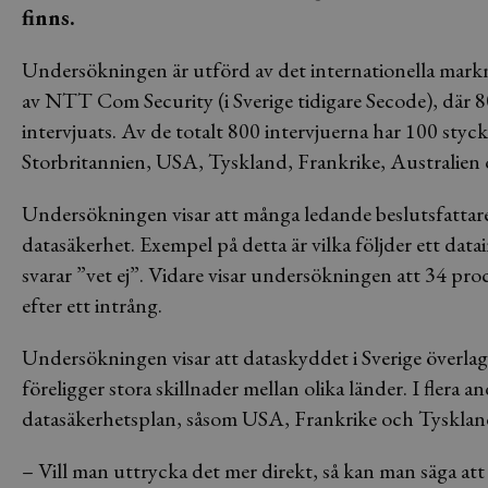
finns.
Undersökningen är utförd av det internationella ma
av NTT Com Security (i Sverige tidigare Secode), där 8
intervjuats. Av de totalt 800 intervjuerna har 100 styc
Storbritannien, USA, Tyskland, Frankrike, Australie
Undersökningen visar att många ledande beslutsfattare 
datasäkerhet. Exempel på detta är vilka följder ett data
svarar ”vet ej”. Vidare visar undersökningen att 34 proc
efter ett intrång.
Undersökningen visar att dataskyddet i Sverige överla
föreligger stora skillnader mellan olika länder. I flera a
datasäkerhetsplan, såsom USA, Frankrike och Tysklan
– Vill man uttrycka det mer direkt, så kan man säga at