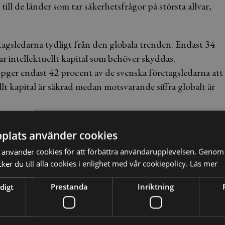
till de länder som tar säkerhetsfrågor på största allvar,
etagsledarna tydligt från den globala trenden. Endast 34
ar intellektuellt kapital som behöver skyddas.
pger endast 42 procent av de svenska företagsledarna att
uellt kapital är säkrad medan motsvarande siffra globalt är
er igen. Företag och företagsledare verkar förknippa
plats använder cookies
 Man bortser lätt från affärsplaner, prislistor, strategier
använder cookies för att förbättra användarupplevelsen. Genom 
er du till alla cookies i enlighet med vår cookiepolicy.
Läs mer
tellektuellt kapital är och varför det behöver skyddas. De
digt
Prestanda
Inriktning
ll sig i större utsträckning, säger Anna Barkvall.