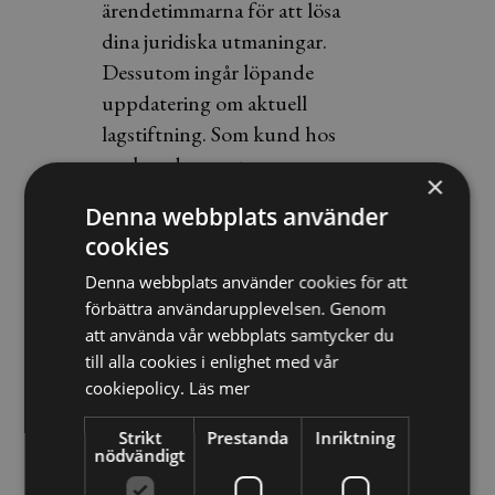
ärendetimmarna för att lösa
dina juridiska utmaningar.
Dessutom ingår löpande
uppdatering om aktuell
lagstiftning. Som kund hos
oss kan du vara trygg.
×
Denna webbplats använder
cookies
Boka rådgivning
Denna webbplats använder cookies för att
förbättra användarupplevelsen. Genom
att använda vår webbplats samtycker du
Börja med ett samtal med en av våra
till alla cookies i enlighet med vår
rådgivare, förutsättningslöst och
cookiepolicy.
Läs mer
kostnadsfritt.
Strikt
Prestanda
Inriktning
nödvändigt
Email
*