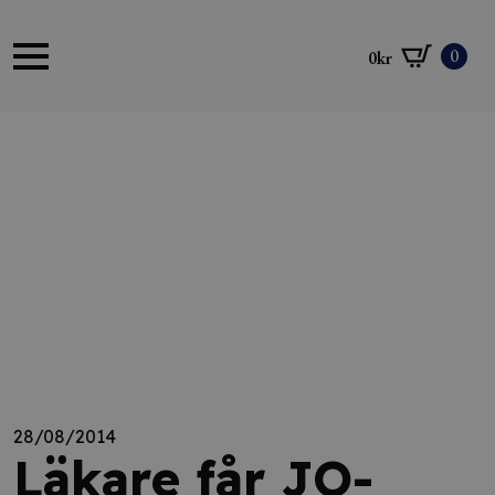
0
0
kr
28/08/2014
Läkare får JO-