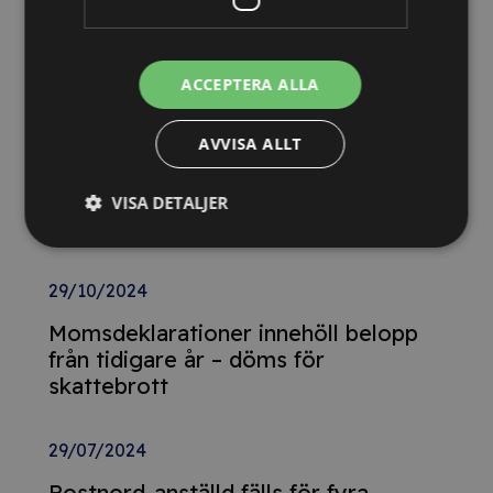
Nya Världsbanksregler öppnar för
svenska företag – lär dig vinna
ACCEPTERA ALLA
upphandlingar med våra nya kurser
AVVISA ALLT
26/02/2025
Detta innebär
VISA DETALJER
Tillgänglighetsdirektivet
29/10/2024
Momsdeklarationer innehöll belopp
från tidigare år – döms för
skattebrott
29/07/2024
Postnord-anställd fälls för fyra