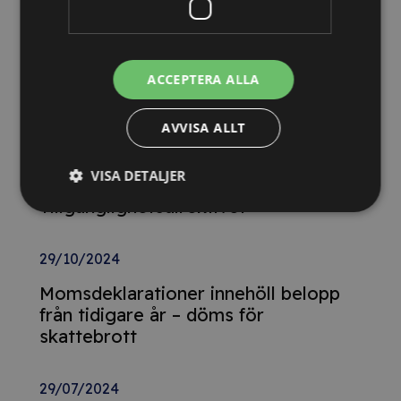
13/10/2025
Nya Världsbanksregler öppnar för
svenska företag – lär dig vinna
ACCEPTERA ALLA
upphandlingar med våra nya kurser
AVVISA ALLT
26/02/2025
VISA DETALJER
Detta innebär
Tillgänglighetsdirektivet
29/10/2024
Momsdeklarationer innehöll belopp
från tidigare år – döms för
skattebrott
29/07/2024