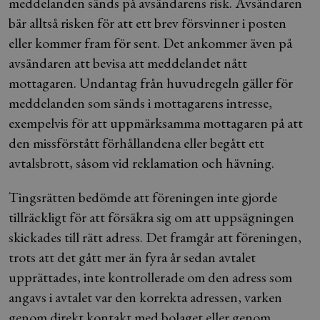
meddelanden sänds på avsändarens risk. Avsändaren
bär alltså risken för att ett brev försvinner i posten
eller kommer fram för sent. Det ankommer även på
avsändaren att bevisa att meddelandet nått
mottagaren. Undantag från huvudregeln gäller för
meddelanden som sänds i mottagarens intresse,
exempelvis för att uppmärksamma mottagaren på att
den missförstått förhållandena eller begått ett
avtalsbrott, såsom vid reklamation och hävning.
Tingsrätten bedömde att föreningen inte gjorde
tillräckligt för att försäkra sig om att uppsägningen
skickades till rätt adress. Det framgår att föreningen,
trots att det gått mer än fyra år sedan avtalet
upprättades, inte kontrollerade om den adress som
angavs i avtalet var den korrekta adressen, varken
genom direkt kontakt med bolaget eller genom