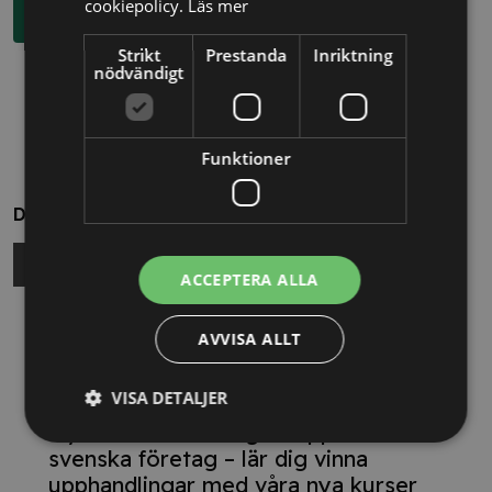
cookiepolicy.
Läs mer
Boka rådgivning
Strikt
Prestanda
Inriktning
nödvändigt
Funktioner
Dela
ACCEPTERA ALLA
Relaterade nyheter
AVVISA ALLT
13/10/2025
VISA DETALJER
Nya Världsbanksregler öppnar för
svenska företag – lär dig vinna
upphandlingar med våra nya kurser