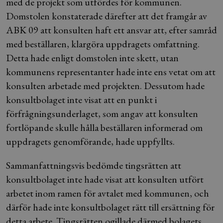
med de projekt som utfördes för kommunen.
Domstolen konstaterade därefter att det framgår av
ABK 09 att konsulten haft ett ansvar att, efter samråd
med beställaren, klargöra uppdragets omfattning.
Detta hade enligt domstolen inte skett, utan
kommunens representanter hade inte ens vetat om att
konsulten arbetade med projekten. Dessutom hade
konsultbolaget inte visat att en punkt i
förfrågningsunderlaget, som angav att konsulten
fortlöpande skulle hålla beställaren informerad om
uppdragets genomförande, hade uppfyllts.
Sammanfattningsvis bedömde tingsrätten att
konsultbolaget inte hade visat att konsulten utfört
arbetet inom ramen för avtalet med kommunen, och
därför hade inte konsultbolaget rätt till ersättning för
detta arbete. Tingsrätten ogillade därmed bolagets