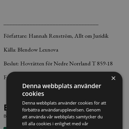
_________________________________
Författare: Hannah Renström, Allt om Juridik
Källa: Blendow Lexnova
Beslut: Hovrätten för Nedre Norrland T 859-18
Foto: Jessica Gow / SCANPIX
×
Denna webbplats använder
cookies
Denna webbplats använder cookies för att
Behöver du juridisk hjälp?
förbättra användarupplevelsen. Genom
Boka en kostnadsfri konsultation direkt via knappen nedan.
att använda vår webbplats samtycker du
till alla cookies i enlighet med vår