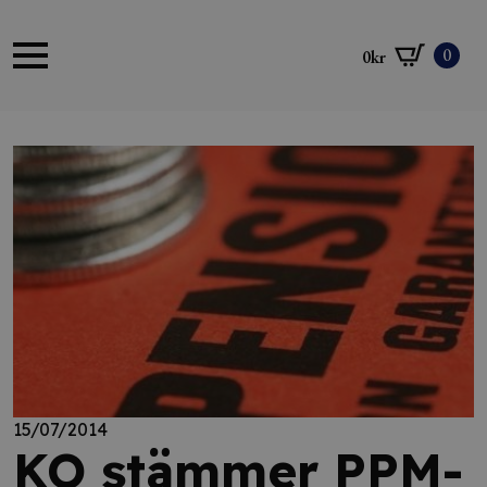
0
0
kr
15/07/2014
KO stämmer PPM-