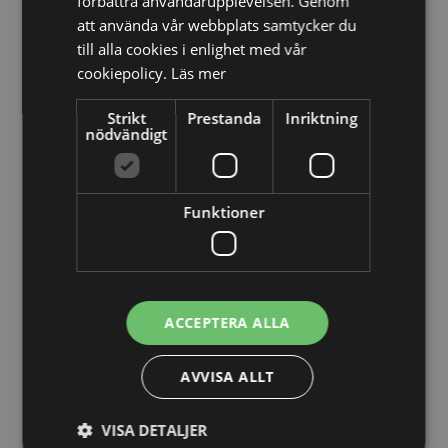
förbättra användarupplevelsen. Genom
att använda vår webbplats samtycker du
13/10/2025
till alla cookies i enlighet med vår
cookiepolicy.
Läs mer
Nya Världsbanksregler öppnar för
svenska företag – lär dig vinna
Strikt
Prestanda
Inriktning
upphandlingar med våra nya kurser
nödvändigt
26/02/2025
Funktioner
Detta innebär
Tillgänglighetsdirektivet
29/10/2024
ACCEPTERA ALLA
Momsdeklarationer innehöll belopp
från tidigare år – döms för
AVVISA ALLT
skattebrott
VISA DETALJER