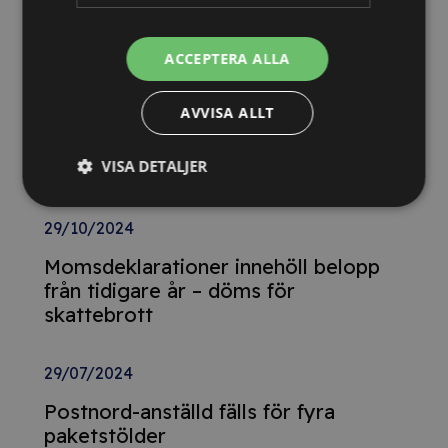
Nya Världsbanksregler öppnar för
svenska företag – lär dig vinna
upphandlingar med våra nya kurser
ACCEPTERA ALLA
26/02/2025
AVVISA ALLT
Detta innebär
VISA DETALJER
Tillgänglighetsdirektivet
29/10/2024
Momsdeklarationer innehöll belopp
från tidigare år – döms för
skattebrott
29/07/2024
Postnord-anställd fälls för fyra
paketstölder