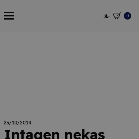
0
0
kr
23/10/2014
Intagen nekas