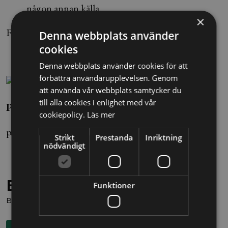
någon annan källa.
×
Foto: Pontus Stenberg/TT
Denna webbplats använder
cookies
Denna webbplats använder cookies för att
förbättra användarupplevelsen. Genom
att använda vår webbplats samtycker du
till alla cookies i enlighet med vår
Pinak Chakraborty / Axel Waltré, Lexnova
cookiepolicy.
Läs mer
pinak.chakraborty@alltomjuridik.se
Strikt
Prestanda
Inriktning
nödvändigt
Behöver du juridisk hjälp?
Funktioner
Boka en kostnadsfri konsultation direkt via knappen nedan.