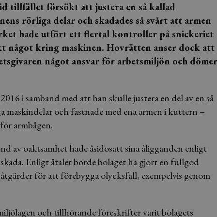
illfället försökt att justera en så kallad
ens rörliga delar och skadades så svårt att armen
et hade utfört ett flertal kontroller på snickeriet
kt något kring maskinen. Hovrätten anser dock att
betsgivaren något ansvar för arbetsmiljön och döme
 2016 i samband med att han skulle justera en del av en så
a maskindelar och fastnade med ena armen i kuttern –
nför armbågen.
nd av oaktsamhet hade åsidosatt sina åligganden enligt
kada. Enligt åtalet borde bolaget ha gjort en fullgod
tgärder för att förebygga olycksfall, exempelvis genom
iljölagen och tillhörande föreskrifter varit bolagets