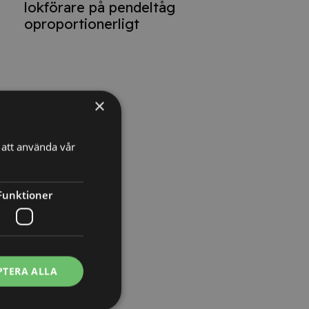
lokförare på pendeltåg
oproportionerligt
×
att använda vår
Funktioner
PTERA ALLA