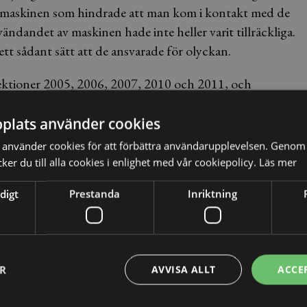
vid maskinen som hindrade att man kom i kontakt med de
ändandet av maskinen hade inte heller varit tillräckliga.
ett sådant sätt att de ansvarade för olyckan.
pektioner 2005, 2006, 2007, 2010 och 2011, och
lle. De inspektörer som gjort besök på bolaget hade dock
skinen. Med bland annat detta i beaktande ansåg därför
plats använder cookies
använder cookies för att förbättra användarupplevelsen. Genom 
er du till alla cookies i enlighet med vår cookiepolicy.
Läs mer
nnan bedömning. Hovrätten kom fram till att
tärka arbetsgivarens egen förmåga att förebygga risker.
digt
Prestanda
Inriktning
ansvar. Den omständighet att Arbetsmiljöverkets
rmaskinen är därför inte ursäktande. Bolaget har därför
iljöarbete. Hovrätten ålägger därför bolaget en företagsbot
ER
AVVISA ALLT
ACCE