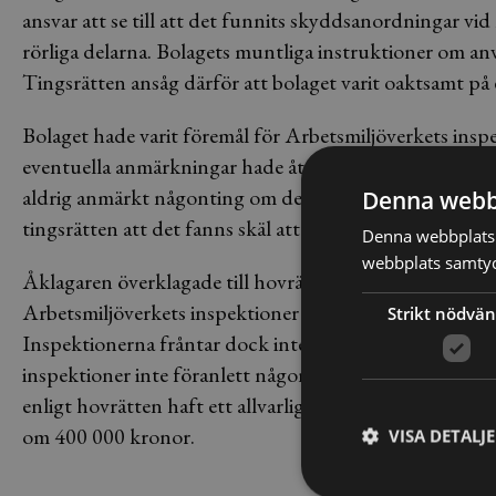
ansvar att se till att det funnits skyddsanordningar 
rörliga delarna. Bolagets muntliga instruktioner om anv
Tingsrätten ansåg därför att bolaget varit oaktsamt på 
Bolaget hade varit föremål för Arbetsmiljöverkets ins
eventuella anmärkningar hade åtgärdats vid varje tillfä
aldrig anmärkt någonting om den nu aktuella kutterma
Denna webb
tingsrätten att det fanns skäl att efterge företagsboten.
Denna webbplats 
webbplats samtyck
Åklagaren överklagade till hovrätten som nu gör en a
Arbetsmiljöverkets inspektioner främst syftar till att s
Strikt nödvän
Inspektionerna fråntar dock inte arbetsgivaren något 
inspektioner inte föranlett någon anmärkning på kutte
enligt hovrätten haft ett allvarligt bristfälligt arbetsm
om 400 000 kronor.
VISA DETALJ
___________________________________