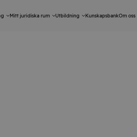
ng
Mitt juridiska rum
Utbildning
Kunskapsbank
Om oss