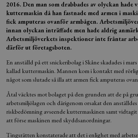
2016. Den man som drabbades av olyckan hade vid t
kuttermaskin då han fastnade med armen i maskin
fick amputeras ovanför armbågen. Arbetsmiljöverk
innan olyckan inträffade men hade aldrig anmär
Arbetsmiljöverkets inspektioner inte fråntar ar
därför ut företagsboten.
En anställd på ett snickeribolag i Skåne skadades i mars
kallad kuttermaskin. Mannen kom i kontakt med rörlig
något som slutade så illa att armen fick amputeras ova
Åtal väcktes mot bolaget på den grunden att de på gru
arbetsmiljölagen och därigenom orsakat den anställdes s
riskbedömning avseende kuttermaskinen samt vidtagit å
att förse maskinen med skyddsanordningar.
Tingsrätten konstaterade att det i enlighet med arbetsm