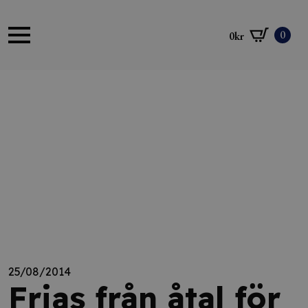
0
0
kr
25/08/2014
Frias från åtal för