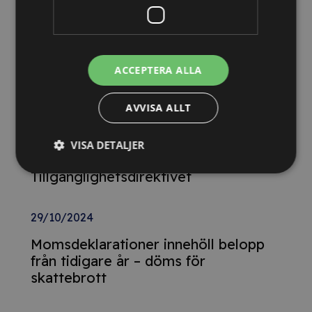
13/10/2025
Nya Världsbanksregler öppnar för
ACCEPTERA ALLA
svenska företag – lär dig vinna
upphandlingar med våra nya kurser
AVVISA ALLT
26/02/2025
VISA DETALJER
Detta innebär
Tillgänglighetsdirektivet
29/10/2024
Momsdeklarationer innehöll belopp
från tidigare år – döms för
skattebrott