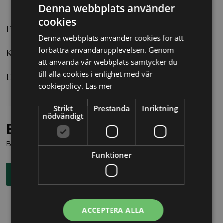
Denna webbplats använder
cookies
Foto Hasse Holmberg
Denna webbplats använder cookies för att
förbättra användarupplevelsen. Genom
Källa: Blendow Lexnova
att använda vår webbplats samtycker du
till alla cookies i enlighet med vår
Dom: 49/18
cookiepolicy.
Läs mer
Strikt
Prestanda
Inriktning
nödvändigt
Behöver du juridisk hjälp?
Boka en kostnadsfri konsultation direkt via knappen nedan.
Funktioner
Boka rådgivning
ACCEPTERA ALLA