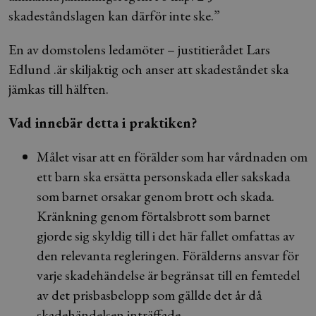
skadeståndslagen kan därför inte ske.”
En av domstolens ledamöter – justitierådet Lars
Edlund .är skiljaktig och anser att skadeståndet ska
jämkas till hälften.
Vad innebär detta i praktiken?
Målet visar att en förälder som har vårdnaden om
ett barn ska ersätta personskada eller sakskada
som barnet orsakar genom brott och skada.
Kränkning genom förtalsbrott som barnet
gjorde sig skyldig till i det här fallet omfattas av
den relevanta regleringen. Förälderns ansvar för
varje skadehändelse är begränsat till en femtedel
av det prisbasbelopp som gällde det år då
skadehändelsen inträffade.