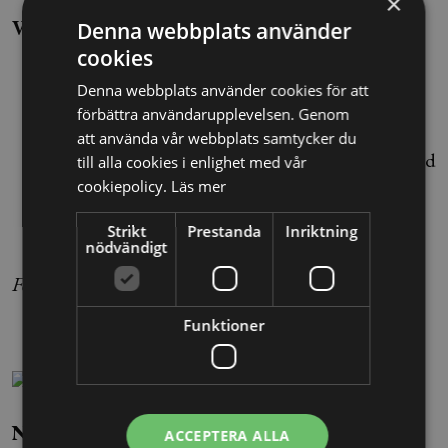
×
Vad innebär detta i praktiken?
Denna webbplats använder
cookies
Den man som är gift med modern vid barnets
Denna webbplats använder cookies för att
födelse
antas automatiskt vara barnets far
.
förbättra användarupplevelsen. Genom
Staten kan bli skadeståndsskyldig om man
att använda vår webbplats samtycker du
brustit i sin myndighetsutövning så att en enskild
till alla cookies i enlighet med vår
lidit skada.
cookiepolicy.
Läs mer
Strikt
Prestanda
Inriktning
nödvändigt
Foto: TT
Funktioner
Nils Ivars
ACCEPTERA ALLA