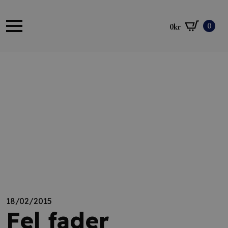
0
0
kr
18/02/2015
Fel fader