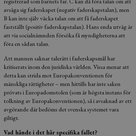
registrerad som barnets far. C kan då föra talan om att
avsäga sig faderskapet (negativ faderskapstalan), men
B kan inte själv väcka talan om att få faderskapet
fastställt (positiv faderskapstalan). Hans enda utväg är
att via socialnämnden försöka få myndigheterna att
föra en sådan talan.
Att mannen saknar talerätt i faderskapsmål har
kritiserats inom den juridiska världen. Vissa menar att
detta kan strida mot Europakonventionen för
mänskliga rättigheter – men hittills har inte saken
prövats i Europadomstolen (som är högsta instans för
tolkning av Europakonventionen), så i avsaknad av ett
avgörande där bedöms det svenska systemet vara
giltigt.
Vad hände i det här specifika fallet?