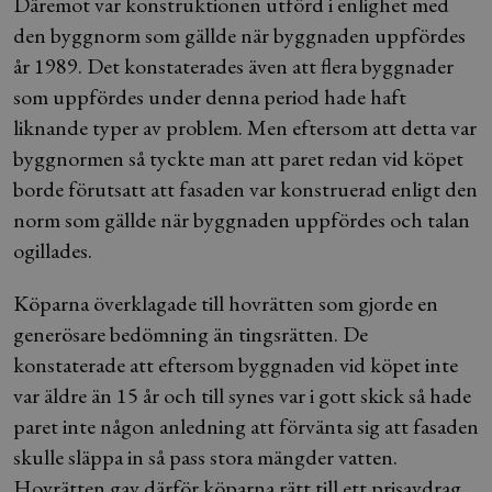
Däremot var konstruktionen utförd i enlighet med
den byggnorm som gällde när byggnaden uppfördes
år 1989. Det konstaterades även att flera byggnader
som uppfördes under denna period hade haft
liknande typer av problem. Men eftersom att detta var
byggnormen så tyckte man att paret redan vid köpet
borde förutsatt att fasaden var konstruerad enligt den
norm som gällde när byggnaden uppfördes och talan
ogillades.
Köparna överklagade till hovrätten som gjorde en
generösare bedömning än tingsrätten. De
konstaterade att eftersom byggnaden vid köpet inte
var äldre än 15 år och till synes var i gott skick så hade
paret inte någon anledning att förvänta sig att fasaden
skulle släppa in så pass stora mängder vatten.
Hovrätten gav därför köparna rätt till ett prisavdrag,