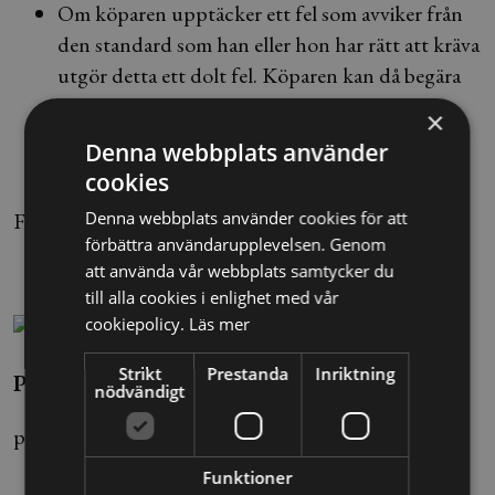
Om köparen upptäcker ett fel som avviker från
den standard som han eller hon har rätt att kräva
utgör detta ett dolt fel. Köparen kan då begära
ett avdrag på köpeskillingen så att beloppet
×
bättre motsvarar den standard fastigheten
Denna webbplats använder
egentligen haft.
cookies
Denna webbplats använder cookies för att
Foto: Henrik Montgomery/TT
förbättra användarupplevelsen. Genom
att använda vår webbplats samtycker du
till alla cookies i enlighet med vår
cookiepolicy.
Läs mer
Strikt
Prestanda
Inriktning
Pinak Chakraborty
nödvändigt
pinak.chakraborty@alltomjuridik.se
Funktioner