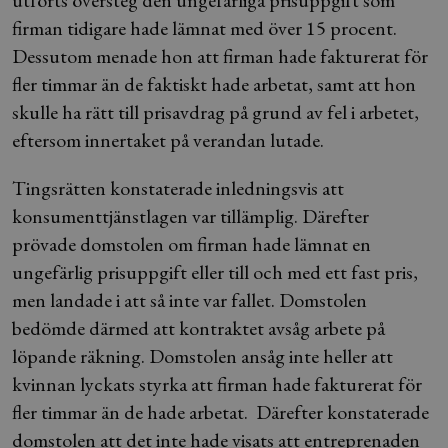
utförts översteg den ungefärliga prisuppgift som
firman tidigare hade lämnat med över 15 procent.
Dessutom menade hon att firman hade fakturerat för
fler timmar än de faktiskt hade arbetat, samt att hon
skulle ha rätt till prisavdrag på grund av fel i arbetet,
eftersom innertaket på verandan lutade.
Tingsrätten konstaterade inledningsvis att
konsumenttjänstlagen var tillämplig. Därefter
prövade domstolen om firman hade lämnat en
ungefärlig prisuppgift eller till och med ett fast pris,
men landade i att så inte var fallet. Domstolen
bedömde därmed att kontraktet avsåg arbete på
löpande räkning. Domstolen ansåg inte heller att
kvinnan lyckats styrka att firman hade fakturerat för
fler timmar än de hade arbetat. Därefter konstaterade
domstolen att det inte hade visats att entreprenaden