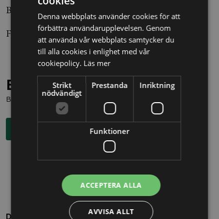
cookies
Beslut: Hovrätten för Nedre Norrland T 1266-18
Denna webbplats använder cookies för att
förbättra användarupplevelsen. Genom
Foto: Lars Pehrson / SvD / SCANPIX
att använda vår webbplats samtycker du
till alla cookies i enlighet med vår
cookiepolicy.
Läs mer
Behöver du juridisk hjälp?
Strikt
Prestanda
Inriktning
nödvändigt
Boka en kostnadsfri konsultation direkt via knappen nedan.
Boka rådgivning
Funktioner
ACCEPTERA ALLA
AVVISA ALLT
Dela