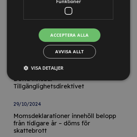
Funktioner
Relaterade nyheter
13/10/2025
Nya Världsbanksregler öppnar för
ACCEPTERA ALLA
svenska företag – lär dig vinna
upphandlingar med våra nya kurser
AVVISA ALLT
26/02/2025
VISA DETALJER
Detta innebär
Tillgänglighetsdirektivet
29/10/2024
Momsdeklarationer innehöll belopp
från tidigare år – döms för
skattebrott