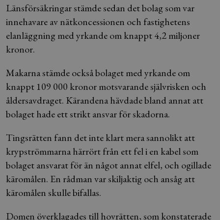
Länsförsäkringar stämde sedan det bolag som var
innehavare av nätkoncessionen och fastighetens
elanläggning med yrkande om knappt 4,2 miljoner
kronor.
Makarna stämde också bolaget med yrkande om
knappt 109 000 kronor motsvarande självrisken och
åldersavdraget. Kärandena hävdade bland annat att
bolaget hade ett strikt ansvar för skadorna.
Tingsrätten fann det inte klart mera sannolikt att
krypströmmarna härrört från ett fel i en kabel som
bolaget ansvarat för än något annat elfel, och ogillade
käromålen. En rådman var skiljaktig och ansåg att
käromålen skulle bifallas.
Domen överklagades till hovrätten, som konstaterade