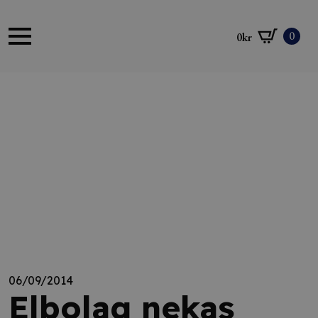
0
0
kr
06/09/2014
Elbolag nekas