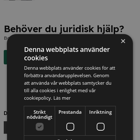
Behöver du juridisk hjälp?
Boka en kostnadsfri konsultation direkt via knappen nedan.
×
Denna webbplats använder
cookies
Boka rådgivning
Denna webbplats använder cookies för att
förbättra användarupplevelsen. Genom
att använda vår webbplats samtycker du
till alla cookies i enlighet med vår
cookiepolicy.
Läs mer
Strikt
Prestanda
Inriktning
Dela
nödvändigt