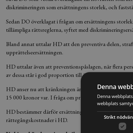
diskrimineringen som ersättningens storlek, och fastst
Sedan DO överklagat i frågan om ersättningens storl
tillämpliga rättsreglerna, syftet med diskrimineringse
Bland annat uttalar HD att den preventiva delen, straff
upprättelseersättningen.
HD uttalar även att preventionspåslagen, när flera pe
av dessa står i god proportion till överträdelsen”.
Denna webb
HD anser nu att kränkningen är allvarlig och finner att
Denna webbplats 
15 000 kronor var. I fråga om preventionspåslag finner
webbplats samtyck
HD bestämmer därför ersättningen till 25 000 kronor v
Strikt nödvän
rättegångskostnader i HD.