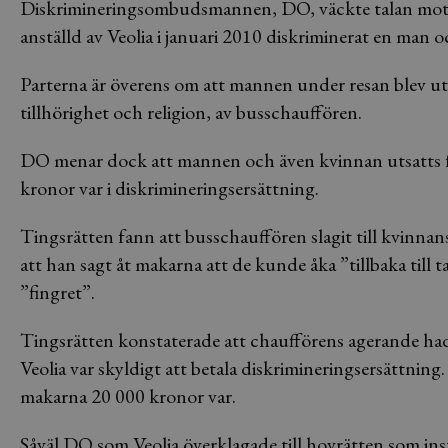
Diskrimineringsombudsmannen, DO, väckte talan mot 
anställd av Veolia i januari 2010 diskriminerat en man o
Parterna är överens om att mannen under resan blev ut
tillhörighet och religion, av busschauffören.
DO menar dock att mannen och även kvinnan utsatts för
kronor var i diskrimineringsersättning.
Tingsrätten fann att busschauffören slagit till kvinn
att han sagt åt makarna att de kunde åka ”tillbaka till 
”fingret”.
Tingsrätten konstaterade att chaufförens agerande ha
Veolia var skyldigt att betala diskrimineringsersättning
makarna 20 000 kronor var.
Såväl DO som Veolia överklagade till hovrätten som ins