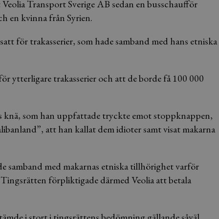
Veolia Transport Sverige AB sedan en busschaufför
ch en kvinna från Syrien.
satt för trakasserier, som hade samband med hans etniska
 ytterligare trakasserier och att de borde få 100 000
ans knä, som han uppfattade tryckte emot stoppknappen,
talibanland”, att han kallat dem idioter samt visat makarna
de samband med makarnas etniska tillhörighet varför
. Tingsrätten förpliktigade därmed Veolia att betala
tämde i stort i tingsrättens bedömning gällande såväl