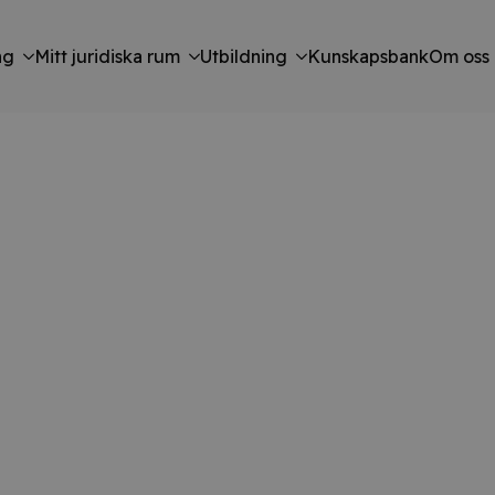
ng
Mitt juridiska rum
Utbildning
Kunskapsbank
Om oss