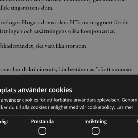
ällde tingsrättens dom.
ek redogör Högsta domstolen, HD, nu noggrant för de
rsättningen och ersättningens olika komponenter.
skadeståndet, ska vara lika stor som
rsoner har diskriminerats, bör bestämmas ”så att summan
plats använder cookies
 ersättningen i den del som avser upprättelse uppgår till
använder cookies för att förbättra användarupplevelsen. Genom 
 HD att dessa ska bestämmas till 10 000 kronor var.
er du till alla cookies i enlighet med vår cookiepolicy.
Läs mer
ardera samt att DO ska stå för Veolias
digt
Prestanda
Inriktning