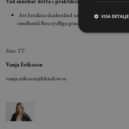
Vad innebär detta i praktiken?
Att beräkna skadestånd när det inte har uppstått
VISA DETALJ
emellertid flera tydliga grunder för skadestånds
Foto: TT
Vanja Eriksson
vanja.eriksson@blendow.se