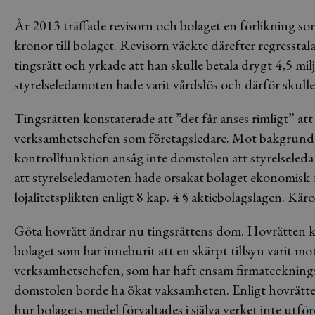
År 2013 träffade revisorn och bolaget en förlikning som
kronor till bolaget. Revisorn väckte därefter regresstal
tingsrätt och yrkade att han skulle betala drygt 4,5 mil
styrelseledamoten hade varit vårdslös och därför skulle 
Tingsrätten konstaterade att ”det får anses rimligt” att 
verksamhetschefen som företagsledare. Mot bakgrund a
kontrollfunktion ansåg inte domstolen att styrelseleda
att styrelseledamoten hade orsakat bolaget ekonomisk 
lojalitetsplikten enligt 8 kap. 4 § aktiebolagslagen. Kär
Göta hovrätt ändrar nu tingsrättens dom. Hovrätten ko
bolaget som har inneburit att en skärpt tillsyn varit mo
verksamhetschefen, som har haft ensam firmateckningsrä
domstolen borde ha ökat vaksamheten. Enligt hovrätten 
hur bolagets medel förvaltades i själva verket inte utf