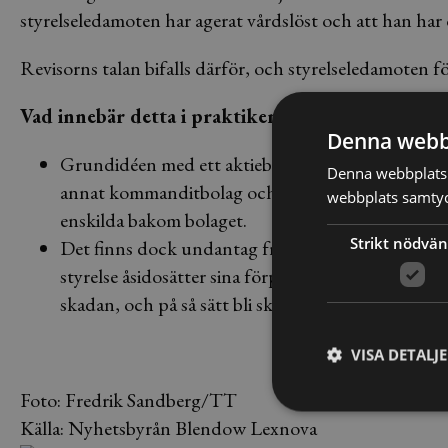
styrelseledamoten har agerat vårdslöst och att han har
Revisorns talan bifalls därför, och styrelseledamoten för
Vad innebär detta i praktiken?
Denna webb
Grundidéen med ett aktiebolag är att man elimine
Denna webbplats 
annat kommanditbolag och handelsbolag. Gå affärer
webbplats samtyck
enskilda bakom bolaget.
Strikt nödvän
Det finns dock undantag från huvudregeln ovanför.
styrelse åsidosätter sina förpliktelser enligt akti
skadan, och på så sätt bli skadeståndsskyldig.
VISA DETALJ
Foto: Fredrik Sandberg/TT
Källa: Nyhetsbyrån Blendow Lexnova