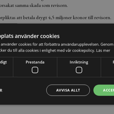
 orsakat samma skada som revisorn.
pliktas att betala drygt 4,5 miljoner kronor till revisorn.
plats använder cookies
rar den personliga ekonomiska risken som finns hos bland
använder cookies för att förbättra användarupplevelsen. Genom 
na dåligt är det bolaget som tar smällen, inte de
er du till alla cookies i enlighet med vår cookiepolicy.
Läs mer
digt
Prestanda
Inriktning
 Om en eller flera styrelseledamöter i aktiebolagets
ebolagslagen kan denne dömas för solidariskt ansvar för
ER
AVVISA ALLT
ACCE