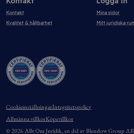
Kontakt
Logga in
Kontakt
Mina sidor
Kvalitet & hållbarhet
Mitt juridiska ru
Cookieinställningar
Integritetspolicy
Allmänna villkor
Köpevillkor
© 2026 Allt Om Juridik, en del av Blendow Group 