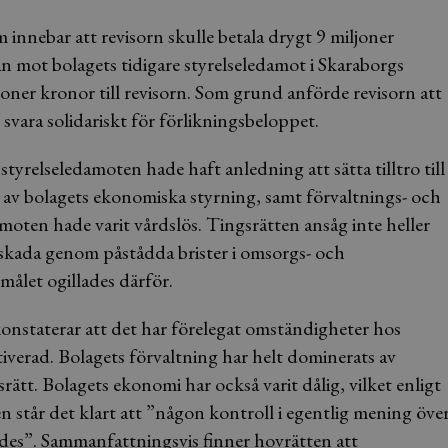
 innebar att revisorn skulle betala drygt 9 miljoner
an mot bolagets tidigare styrelseledamot i Skaraborgs
joner kronor till revisorn. Som grund anförde revisorn att
svara solidariskt för förlikningsbeloppet.
styrelseledamoten hade haft anledning att sätta tilltro till
v bolagets ekonomiska styrning, samt förvaltnings- och
moten hade varit vårdslös. Tingsrätten ansåg inte heller
skada genom påstådda brister i omsorgs- och
omålet ogillades därför.
nstaterar att det har förelegat omständigheter hos
tiverad. Bolagets förvaltning har helt dominerats av
tt. Bolagets ekonomi har också varit dålig, vilket enligt
står det klart att ”någon kontroll i egentlig mening öve
ördes”. Sammanfattningsvis finner hovrätten att