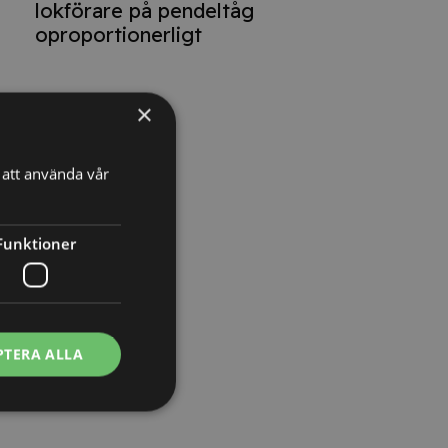
lokförare på pendeltåg
oproportionerligt
×
att använda vår
Funktioner
PTERA ALLA