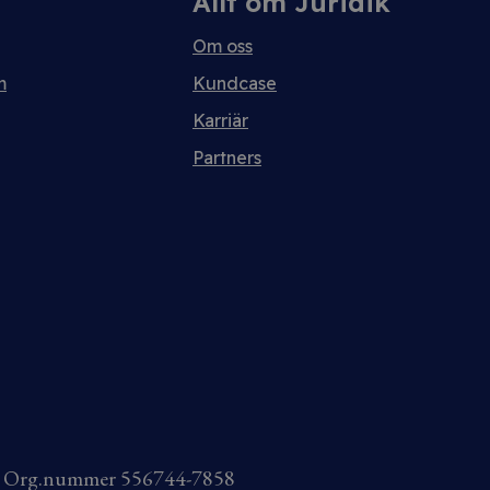
Allt om Juridik
Om oss
m
Kundcase
Karriär
Partners
AB Org.nummer 556744-7858