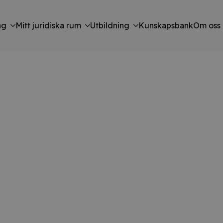
ng
Mitt juridiska rum
Utbildning
Kunskapsbank
Om oss