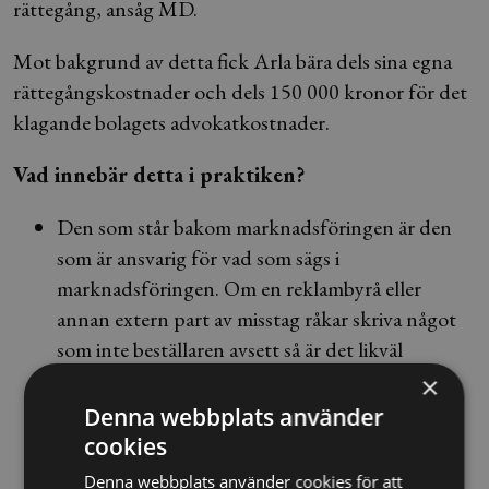
rättegång, ansåg MD.
Mot bakgrund av detta fick Arla bära dels sina egna
rättegångskostnader och dels 150 000 kronor för det
klagande bolagets advokatkostnader.
Vad innebär detta i praktiken?
Den som står bakom marknadsföringen är den
som är ansvarig för vad som sägs i
marknadsföringen. Om en reklambyrå eller
annan extern part av misstag råkar skriva något
som inte beställaren avsett så är det likväl
beställaren som bär risken för de ekonomiska
×
effekter (vitesförbud, skadestånd och liknande)
Denna webbplats använder
som kan uppkomma.
cookies
Denna webbplats använder cookies för att