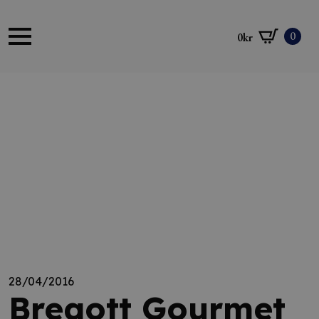
0
0
kr
28/04/2016
Bregott Gourmet