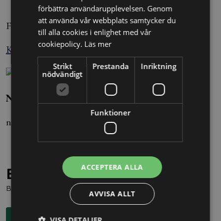
förbättra användarupplevelsen. Genom
att använda vår webbplats samtycker du
Foto: Fredrik Sandberg/TT
till alla cookies i enlighet med vår
cookiepolicy.
Läs mer
Källa: Nyhetsbyrån Blendow Lexnova
Strikt
Prestanda
Inriktning
nödvändigt
Nils Ivars
Funktioner
nils.ivars@alltomjuridik.se
ACCEPTERA ALLA
Behöver du juridisk hjälp?
Boka en kostnadsfri konsultation direkt via knappen nedan.
AVVISA ALLT
Boka rådgivning
VISA DETALJER