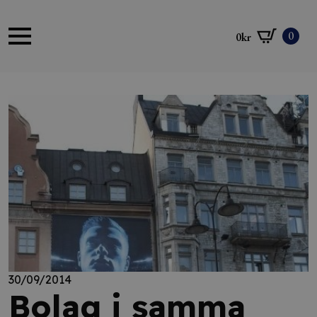
0
0
kr
30/09/2014
Bolag i samma