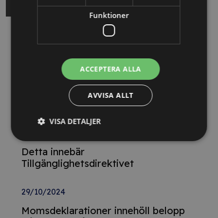
Funktioner
Relaterade nyheter
13/10/2025
ACCEPTERA ALLA
Nya Världsbanksregler öppnar för
svenska företag – lär dig vinna
AVVISA ALLT
upphandlingar med våra nya kurser
VISA DETALJER
26/02/2025
Detta innebär
Tillgänglighetsdirektivet
29/10/2024
Momsdeklarationer innehöll belopp