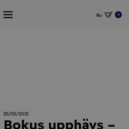
0
0
kr
30/03/2015
Bokus upphävs –