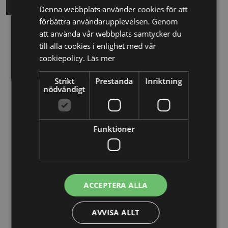
Denna webbplats använder cookies för att
förbättra användarupplevelsen. Genom
att använda vår webbplats samtycker du
Relaterade nyheter
till alla cookies i enlighet med vår
cookiepolicy.
Läs mer
13/10/2025
Strikt
Prestanda
Inriktning
Nya Världsbanksregler öppnar för
nödvändigt
svenska företag – lär dig vinna
upphandlingar med våra nya kurser
Funktioner
26/02/2025
Detta innebär
Tillgänglighetsdirektivet
ACCEPTERA ALLA
29/10/2024
AVVISA ALLT
Momsdeklarationer innehöll belopp