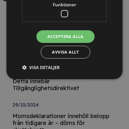
Funktioner
Relaterade nyheter
13/10/2025
ACCEPTERA ALLA
Nya Världsbanksregler öppnar för
svenska företag – lär dig vinna
AVVISA ALLT
upphandlingar med våra nya kurser
VISA DETALJER
26/02/2025
Detta innebär
Tillgänglighetsdirektivet
29/10/2024
Momsdeklarationer innehöll belopp
från tidigare år – döms för