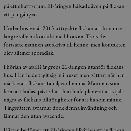
på ett chattforum. 21-åringen hälsade även på flickan
ett par gånger.
Under hösten år 2013 uttryckte flickan att hon inte
längre ville ha kontakt med honom. Trots det
fortsatte mannen att skriva till henne, men kontakten
blev alltmer sporadisk.
I början av april i år greps 21-åringen utanför flickans
hus. Han hade tagit sig in i huset men gått ut när han
märkte att flickans familj var hemma. Mannen, som
kom att åtalas, påstod att han hade planerat att stjäla
några av flickans tillhörigheter för att ha som minne.
Tingsrätten avfärdar dock denna invändning och
lämnar den utan avseende.
Rätten bedömer att 21-åringen blivit besatt av flickan.