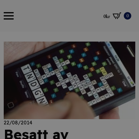
0
0
kr
22/08/2014
Besatt av