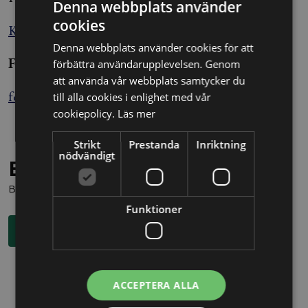
Denna webbplats använder
cookies
Källa: Nyhetsbyrån Blendow Lexnova
Denna webbplats använder cookies för att
Felix Sjöberg
förbättra användarupplevelsen. Genom
att använda vår webbplats samtycker du
felix.sjoberg@alltomjuridik.se
till alla cookies i enlighet med vår
cookiepolicy.
Läs mer
Strikt
Prestanda
Inriktning
nödvändigt
Behöver du juridisk hjälp?
Boka en kostnadsfri konsultation direkt via knappen nedan.
Funktioner
Boka rådgivning
ACCEPTERA ALLA