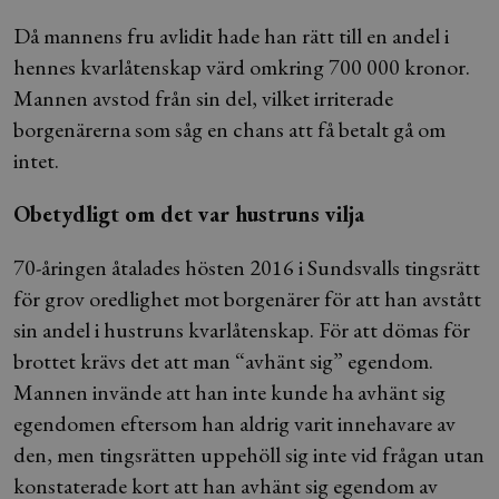
Då mannens fru avlidit hade han rätt till en andel i
hennes kvarlåtenskap värd omkring 700 000 kronor.
Mannen avstod från sin del, vilket irriterade
borgenärerna som såg en chans att få betalt gå om
intet.
Obetydligt om det var hustruns vilja
70-åringen åtalades hösten 2016 i Sundsvalls tingsrätt
för grov oredlighet mot borgenärer för att han avstått
sin andel i hustruns kvarlåtenskap. För att dömas för
brottet krävs det att man “avhänt sig” egendom.
Mannen invände att han inte kunde ha avhänt sig
egendomen eftersom han aldrig varit innehavare av
den, men tingsrätten uppehöll sig inte vid frågan utan
konstaterade kort att han avhänt sig egendom av