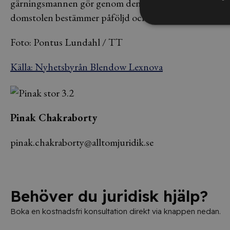
gärningsmannen gör genom den brottsliga handlingen. I v
domstolen bestämmer påföljd och leda till att påföljden
Foto: Pontus Lundahl / TT
Källa: Nyhetsbyrån Blendow Lexnova
Pinak Chakraborty
pinak.chakraborty@alltomjuridik.se
Behöver du juridisk hjälp?
Boka en kostnadsfri konsultation direkt via knappen nedan.