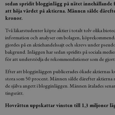
sedan spridit blogginlägg på nätet innehållande
att höja värdet på aktierna. Männen sålde däreft
kronor.
Två läkarstudenter köpte aktier i totalt tolv olika bio
information och analyser om bolagen, köprekommendati
gjordes på en aktiehandelssajt och skrevs under pseu
bakgrund. Inläggen har sedan spridits på sociala medie
för att understödja de rekommendationer som de gjort i
Efter att blogginläggen publicerades ökade aktiernas ku
stora som 50 procent. Männen sålde därefter aktierna m
de själva angett i blogginläggen. Männen åtalades sena
tingsrätt.
Hovrätten uppskattar vinsten till 1,3 miljoner lä