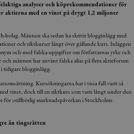
 felaktiga analyser och köprekommendationer för
er aktierna med en vinst på drygt 1,2 miljoner
tech-bolag. Männen ska sedan ha skrivit blogginlägg med
oner och riktkurser långt över gällande kurs. Inläggen
donym och med falska uppgifter om författarnas yrke och
r och männen har använt falska alias på flera aktieforum
 tidigare blogginlägg.
rsomsättning. Kursökningarna har i vissa fall varit så
ed vinst, dock till en riktkurs som varit långt under den
re för otillbörlig marknadspåverkan i Stockholms
gre än tingsrätten