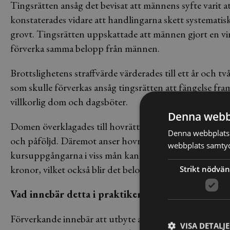
Tingsrätten ansåg det bevisat att männens syfte varit a
konstaterades vidare att handlingarna skett systematis
grovt. Tingsrätten uppskattade att männen gjort en vin
förverka samma belopp från männen.
Brottslighetens straffvärde värderades till ett år och 
som skulle förverkas ansåg tingsrätten att fängelse f
villkorlig dom och dagsböter.
Denna webb
Domen överklagades till hovrätten. Hovrätten instämme
Denna webbplats 
och påföljd. Däremot anser hovrätten att vinsten måst
webbplats samtyck
kursuppgångarna i viss mån kan ha haft legitima orsaker.
kronor, vilket också blir det belopp som ska förverkas.
Strikt nödvän
Vad innebär detta i praktiken?
Förverkande innebär att utbyte av ett brott krävs tillb
VISA DETALJ