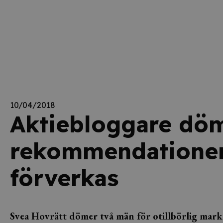
10/04/2018
Aktiebloggare döm
rekommendationer
förverkas
Svea Hovrätt dömer två män för otillbörlig mar