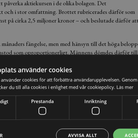
tt påverka aktiekursen i de olika bolagen. Det
kt och i stor omfattning. Brottet rubricerades därför som
st på cirka 2,5 miljoner kronor – och beslutade därför at
två månaders fängelse, men med hänsyn till det höga belopp
ramstod som oproportionerligt. Männens dömdes därför till
plats använder cookies
r i tingsrättens bedömning vad gäller skuld, rubricering
använder cookies för att förbättra användarupplevelsen. Genom 
e bedömas med försiktighet och att det måste beaktas att
er du till alla cookies i enlighet med vår cookiepolicy.
Läs mer
 Vinsten uppskattas därför istället till 1,2 miljoner
digt
Prestanda
Inriktning
aka av gärningsmannen. Utbyte kan t.ex. vara den vinst
ER
AVVISA ALLT
ACCE