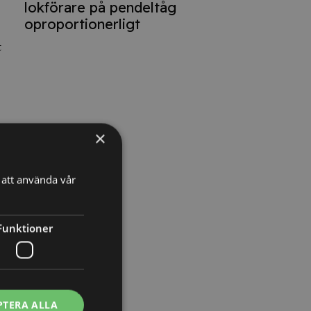
lokförare på pendeltåg
oproportionerligt
t
×
att använda vår
Funktioner
PTERA ALLA