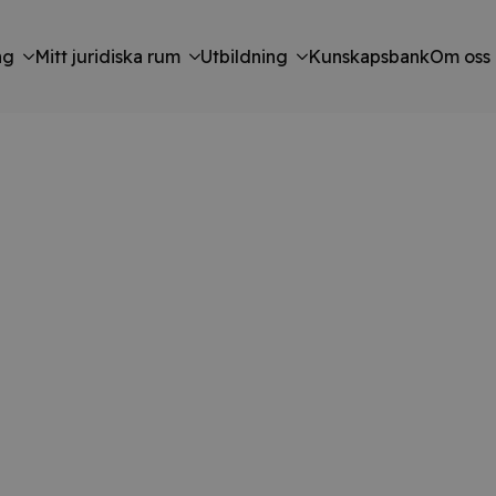
ng
Mitt juridiska rum
Utbildning
Kunskapsbank
Om oss