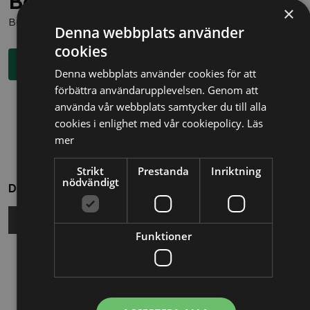
Behöver du juridisk hjälp?
×
Boka en kostnadsfri konsultation direkt via knappen nedan.
Denna webbplats använder
cookies
Boka rådgivning
Denna webbplats använder cookies för att
förbättra användarupplevelsen. Genom att
använda vår webbplats samtycker du till alla
cookies i enlighet med vår cookiepolicy.
Läs
mer
Strikt
Prestanda
Inriktning
nödvändigt
Dela
Funktioner
Relaterade nyheter
13/10/2025