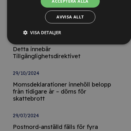
ACCEPTERA ALLA
Nya Världsbanksregler öppnar för
svenska företag – lär dig vinna
AVVISA ALLT
upphandlingar med våra nya kurser
VISA DETALJER
26/02/2025
Detta innebär
Tillgänglighetsdirektivet
29/10/2024
Momsdeklarationer innehöll belopp
från tidigare år – döms för
skattebrott
29/07/2024
Postnord-anställd fälls för fyra