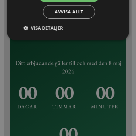
Avstämningsmöten med dina
AVVISA ALLT
jurister
Juridiskt uppstartsmöte med
VISA DETALJER
riskanalys av din verksamhet
Ditt erbjudande gäller till och med den 8 maj
2024
00
00
00
DAGAR
TIMMAR
MINUTER
00