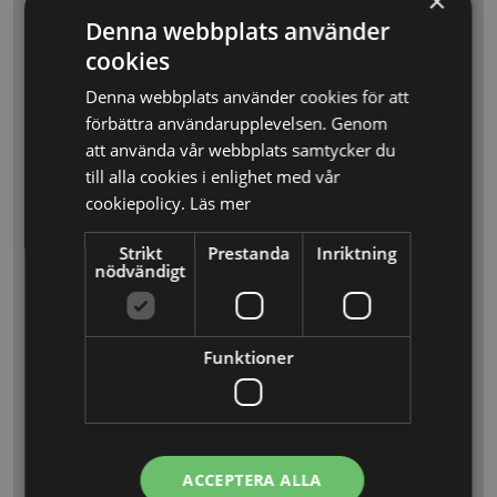
×
Ditt kampanjpris:
Denna webbplats använder
cookies
Per månad
Per år
Denna webbplats använder cookies för att
förbättra användarupplevelsen. Genom
att använda vår webbplats samtycker du
Ordinarie pris: 1 570 SEK/månad
till alla cookies i enlighet med vår
cookiepolicy.
Läs mer
1 250
SEK / månad
Strikt
Prestanda
Inriktning
nödvändigt
* faktureras årligen
8 timmar juridisk
Funktioner
ärendehantering
4 kurser kring aktieägaravtal
3 ytterligare valfria digitala
ACCEPTERA ALLA
juridiska utbildningar