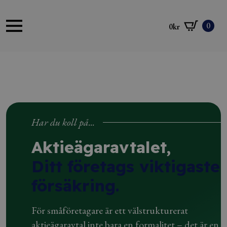
0
0
kr
Har du koll på...
Aktieägaravtalet,
Ditt företags viktigaste
försäkring.
För småföretagare är ett välstrukturerat
aktieägaravtal inte bara en formalitet – det är en