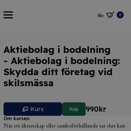
0
0
kr
Aktiebolag i bodelning
- Aktiebolag i bodelning:
Skydda ditt företag vid
skilsmässa
990
kr
Kurs
Köp
Om kursen
När ett äktenskap eller samboförhållande tar slut kan