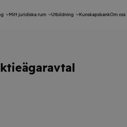
ng
Mitt juridiska rum
Utbildning
Kunskapsbank
Om oss
aktieägaravtal