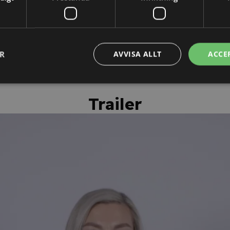
ehållet.
kunskapstestet erhåller du ett
personligt kursintyg.
ER
AVVISA ALLT
ACCE
Trailer