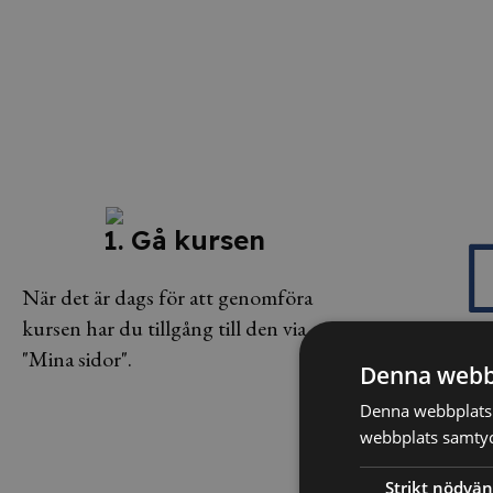
1. Gå kursen
När det är dags för att genomföra
kursen har du tillgång till den via
"Mina sidor".
Denna webb
2. Testa 
Denna webbplats 
webbplats samtyck
Efter kursen sät
på prov för att s
Strikt nödvän