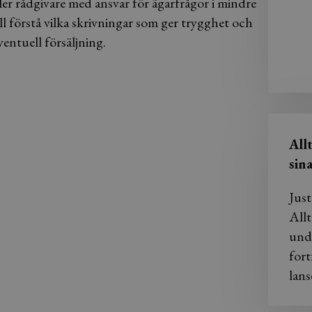
ler rådgivare med ansvar för ägarfrågor i mindre
ll förstå vilka skrivningar som ger trygghet och
entuell försäljning.
All
sin
Just
Allt
und
fort
lans