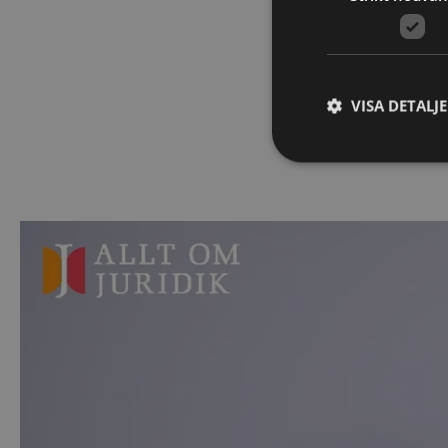
tagit till dig inn
VISA DETALJ