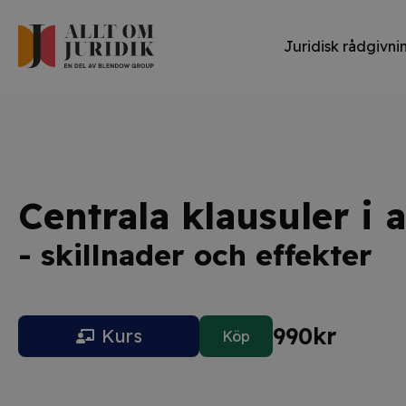
Juridisk rådgivni
Centrala klausuler i 
- skillnader och effekter
990
kr
Kurs
Köp