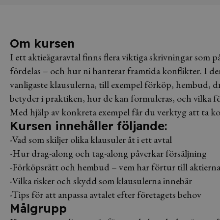
Om kursen
I ett aktieägaravtal finns flera viktiga skrivningar som p
fördelas – och hur ni hanterar framtida konflikter. I 
vanligaste klausulerna, till exempel förköp, hembud, d
betyder i praktiken, hur de kan formuleras, och vilka f
Med hjälp av konkreta exempel får du verktyg att ta kont
Kursen innehåller följande:
-Vad som skiljer olika klausuler åt i ett avtal
-Hur drag-along och tag-along påverkar försäljning
-Förköpsrätt och hembud – vem har förtur till aktiern
-Vilka risker och skydd som klausulerna innebär
-Tips för att anpassa avtalet efter företagets behov
Målgrupp