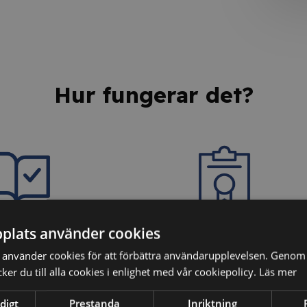
Hur fungerar det?
plats använder cookies
dina kunskaper
3. Få ditt personliga
använder cookies för att förbättra användarupplevelsen. Genom 
intyg
er du till alla cookies i enlighet med vår cookiepolicy.
Läs mer
ter vi dina kunskaper
äkerställa att du har
Efter godkänt resultat på
digt
Prestanda
Inriktning