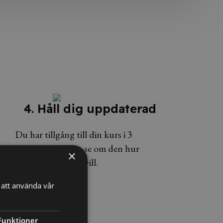
4. Håll dig uppdaterad
Du har tillgång till din kurs i 3
månader och kan se om den hur
×
många gånger du vill.
att använda vår
Funktioner