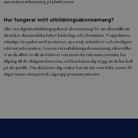
automatiserat kursintyg på plattformen.
Hur fungerar mitt utbildningsabonnemang?
Alla våra digitala utbildningspaket är abonnemang för att säkerställa att
du täcker dina juridiska behov båda idag och i framtiden. Vi uppdaterar
ständigt våra paket med nya kurser, nya avtal, nyhetsbrev och ytterligare
relevant information. Genom våra utbildningsabonnemang säkerställer
vi att du alltid vet allt du behöver veta inom det relevanta området, har
tillgång till de viktigaste kurserna, och kan känna dig trygg att du har koll
på din juridik. Om du känner dig osäker kan du när som helst, senast 30
dagar innan nästa period, säga upp prenumerationen.