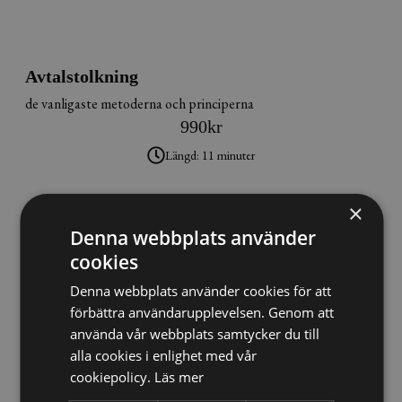
Avtalstolkning
de vanligaste metoderna och principerna
990
kr
Längd: 11 minuter
×
Denna webbplats använder
cookies
Denna webbplats använder cookies för att
förbättra användarupplevelsen. Genom att
Konkursförfarandet
använda vår webbplats samtycker du till
- vad händer när ett företag försätts i konkurs?
alla cookies i enlighet med vår
1790
kr
cookiepolicy.
Läs mer
Längd: 29 minuter