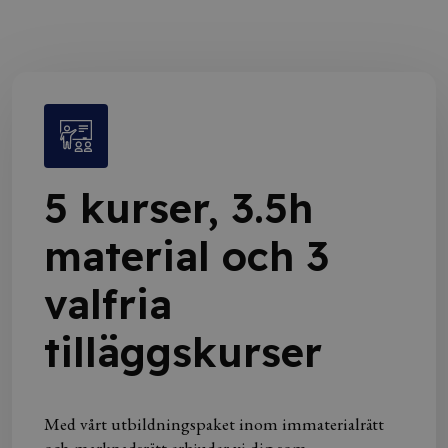
5 kurser, 3.5h
material och 3
valfria
tilläggskurser
Med vårt utbildningspaket inom immaterialrätt
och marknadsrätt erbjuder vi dig som