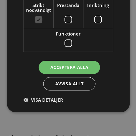
Strikt
Prestanda
Inriktning
nödvändigt
Funktioner
Bokslut & Årsredovisning
- för dig som är företagare
ACCEPTERA ALLA
190
kr
Längd: 15 minuter
AVVISA ALLT
VISA DETALJER