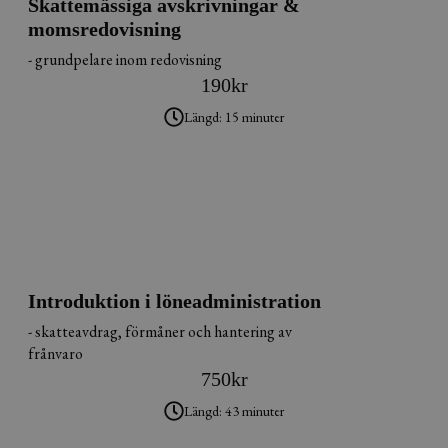
Skattemässiga avskrivningar &
momsredovisning
- grundpelare inom redovisning
190
kr
Längd: 15 minuter
Introduktion i löneadministration
- skatteavdrag, förmåner och hantering av
frånvaro
750
kr
Längd: 43 minuter