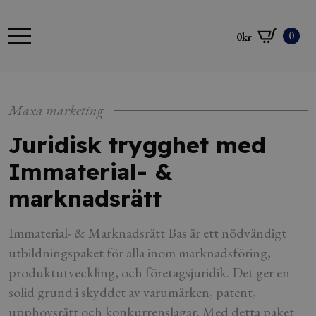
0
0
kr
Maxa marketing
Juridisk trygghet med
Immaterial- &
marknadsrätt
Immaterial- & Marknadsrätt Bas är ett nödvändigt
utbildningspaket för alla inom marknadsföring,
produktutveckling, och företagsjuridik. Det ger en
solid grund i skyddet av varumärken, patent,
upphovsrätt och konkurrenslagar. Med detta paket