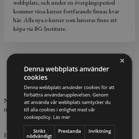
webbplats, och under en övergångsperiod
kommer vissa kurser fortfarande finnas kvar
här. Alla nya e-kurser som lanseras finns att
köpa via BG Institute.
×
Hur fungerar det?
Denna webbplats använder
cookies
1. Gå kursen
Denna webbplats använder cookies för att
förbättra användarupplevelsen. Genom
När det är dags för att genomföra kursen har du
att använda vår webbplats samtycker du
tillgång till den via "Mina sidor".
till alla cookies i enlighet med vår
cookiepolicy.
Läs mer
2. Testa dina kunskaper
Strikt
Prestanda
Inriktning
Efter kursen sätter vi dina kunskaper på prov för att
nödvändigt