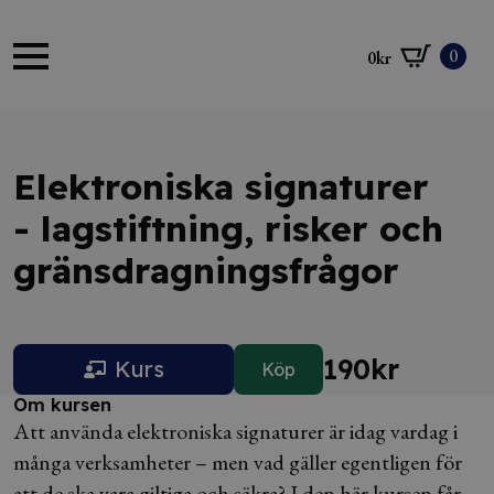
0
0
kr
Elektroniska signaturer
- lagstiftning, risker och
gränsdragningsfrågor
190
kr
Kurs
Köp
Om kursen
Att använda elektroniska signaturer är idag vardag i
många verksamheter – men vad gäller egentligen för
att de ska vara giltiga och säkra? I den här kursen får