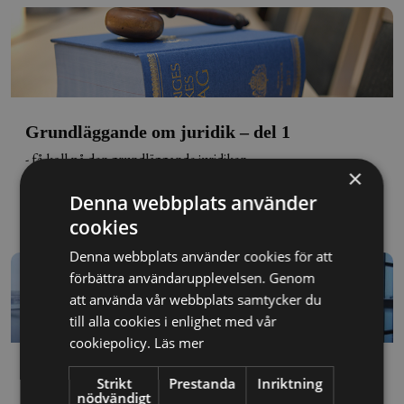
Grundläggande om juridik – del 1
- få koll på den grundläggande juridiken
×
290
kr
Denna webbplats använder
Längd: 17 minuter
cookies
Denna webbplats använder cookies för att
förbättra användarupplevelsen. Genom
att använda vår webbplats samtycker du
till alla cookies i enlighet med vår
cookiepolicy.
Läs mer
Sexuella trakasserier på
Strikt
Prestanda
Inriktning
arbetsplatsen
nödvändigt