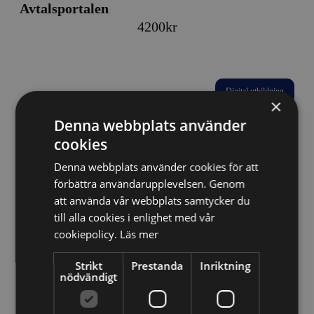
Avtalsportalen
4200
kr
Digital utbildning
×
Denna webbplats använder
cookies
Avtalsportalen
Denna webbplats använder cookies för att
Price
450
kr
–
4200
kr
förbättra användarupplevelsen. Genom
att använda vår webbplats samtycker du
range:
till alla cookies i enlighet med vår
450kr
cookiepolicy.
Läs mer
through
Digital utbildning
4200kr
Strikt
Prestanda
Inriktning
nödvändigt