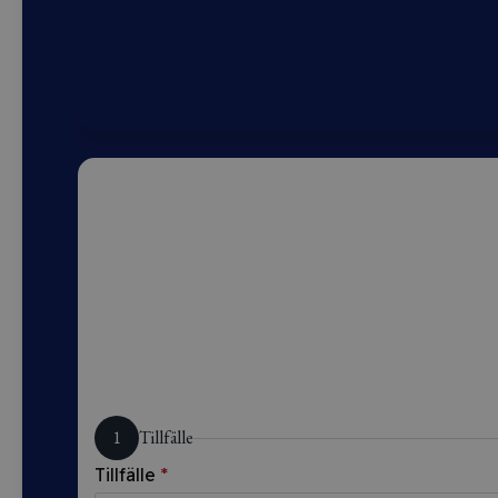
Torsdag 10e Oktob
12:00
1
Tillfälle
Tillfälle
*