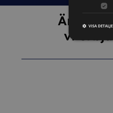
Är du ny
VISA DETALJ
vi erbj