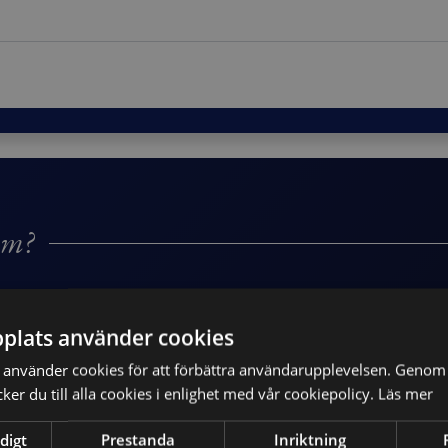
um?
e, jurister, IT-chefer och beslutsfattare som vil
plats använder cookies
om krävs för att minimera riskerna. Det passar b
använder cookies för att förbättra användarupplevelsen. Genom 
sina verksamheter.
er du till alla cookies i enlighet med vår cookiepolicy.
Läs mer
digt
Prestanda
Inriktning