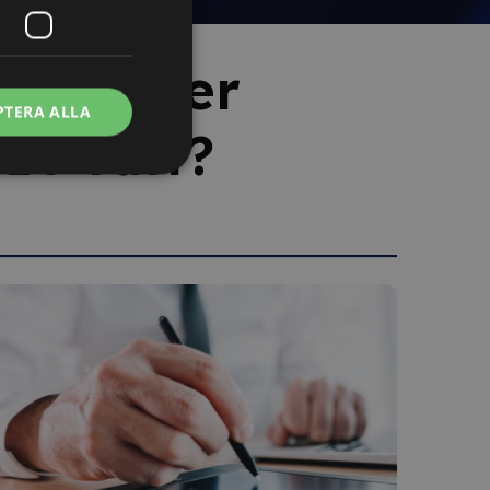
ra kurser
PTERA ALLA
IT-rätt?