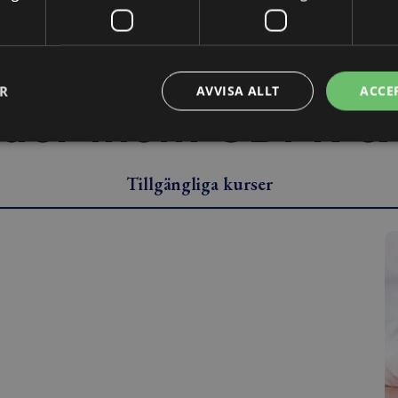
fiken på vilka and
ER
AVVISA ALLT
ACCE
uder inom GDPR & 
Tillgängliga kurser