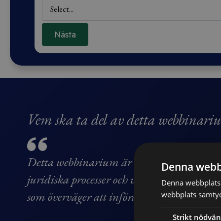
Nästa
Vem ska ta del av detta webbinari
Detta webbinarium är riktat till företagar
Denna webb
juridiska processer och vilka strategier s
Denna webbplats 
som överväger att införa AI-teknologier i 
webbplats samtyck
Strikt nödvän