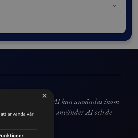
×
l lära sig mer om hur AI kan användas inom
åde företag som redan använder AI och de
att använda vår
Funktioner