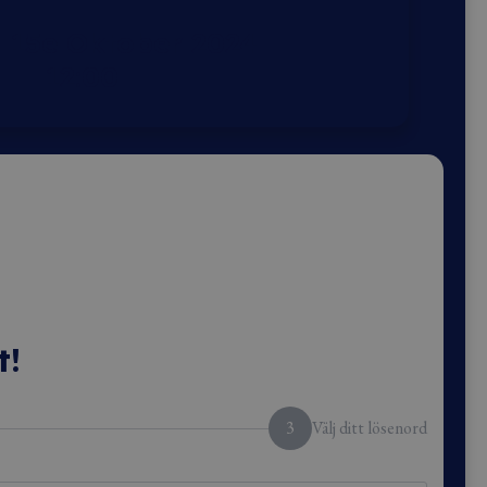
 15e Oktober 2024
12:00
t!
3
Välj ditt lösenord