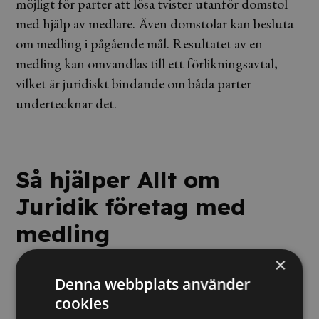
möjligt för parter att lösa tvister utanför domstol
med hjälp av medlare. Även domstolar kan besluta
om medling i pågående mål. Resultatet av en
medling kan omvandlas till ett förlikningsavtal,
vilket är juridiskt bindande om båda parter
undertecknar det.
Så hjälper Allt om
Juridik företag med
medling
×
Allt om Juridik hjälper företag med
tvistelösning
på
Denna webbplats använder
ett affärsmässigt och kostnadseffektivt sätt. Våra
cookies
jurister fungerar både som rådgivare inför medling