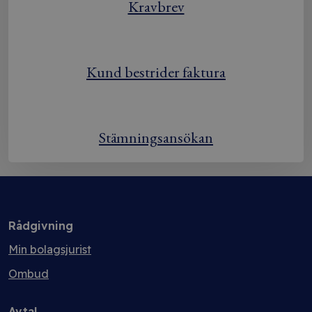
Kravbrev
Kund bestrider faktura
Stämningsansökan
Rådgivning
Min bolagsjurist
Ombud
Avtal