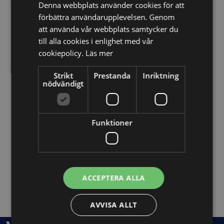
Denna webbplats använder cookies för att
och som neutrala medlare i pågående konflikter.
förbättra användarupplevelsen. Genom
Vi hjälper till att:
att använda vår webbplats samtycker du
till alla cookies i enlighet med vår
Förbereda parter inför medling
cookiepolicy.
Läs mer
Strikt
Prestanda
Inriktning
Analysera juridiska och affärsmässiga risker
nödvändigt
Formulera förlikningsavtal
Funktioner
Hitta lösningar som bevarar affärsrelationer
Med vår hjälp kan ni lösa tvisten utan att den
ACCEPTERA ALLA
eskalerar – och komma vidare med verksamheten i
stället för att fastna i en konflikt.
AVVISA ALLT