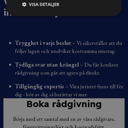
Vi hjälper dig med frågor
VISA DETALJER
inom affärsjuridik
Trygghet i varje beslut
– Vi säkerställer att du
följer lagen och undviker kostsamma misstag.
Tydliga svar utan krångel
– Du får konkret
rådgivning som går att agera på direkt.
Tillgänglig expertis
– Våra jurister finns till för
dig - hör av dig så berättar vi mer.
Boka rådgivning
Börja med ett samtal med en av våra rådgivare,
förutsättningslöst och kostnadsfritt.