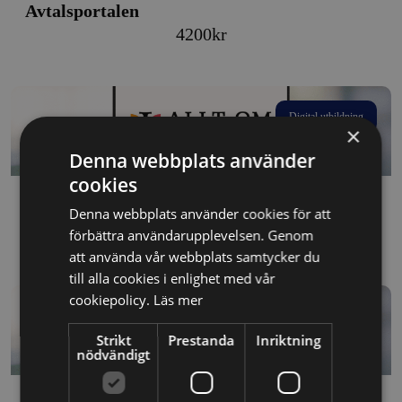
Avtalsportalen
4200
kr
Digital utbildning
×
Denna webbplats använder
cookies
Avtalsportalen
Denna webbplats använder cookies för att
Price
450
kr
–
4200
kr
förbättra användarupplevelsen. Genom
att använda vår webbplats samtycker du
range:
till alla cookies i enlighet med vår
450kr
cookiepolicy.
Läs mer
through
Digital utbildning
4200kr
Strikt
Prestanda
Inriktning
nödvändigt