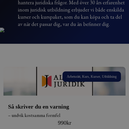
hantera juridiska frågor. Med över 30 års erfarenhet
inom juridisk utbildning erbjuder vi både enskilda
kurser och kurspaket, som du kan köpa och ta del
av när det passar dig, var du än befinner dig.
Arbetsrätt, Kurs, Kurser, Utbildning
Så skriver du en varning
– undvik kostsamma formfel
990
kr