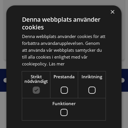
×
Föreläsare
Denna webbplats använder
cookies
Denna webbplats använder cookies för att
förbättra användarupplevelsen. Genom
Nicole Krol
att använda vår webbplats samtycker du
Byggarbetsmiljöspecialist, BAMS AB
till alla cookies i enlighet med vår
cookiepolicy.
Läs mer
Strikt
Prestanda
Inriktning
nödvändigt
Funktioner
Relaterade kurser: