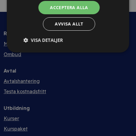
ACCEPTERA ALLA
AVVISA ALLT
Rådgivning
VISA DETALJER
Min bolagsjurist
Ombud
Avtal
Avtalshantering
Testa kostnadsfritt
Utbildning
Kurser
Kurspaket