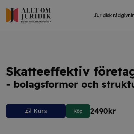
Juridisk rådgivni
Skatteeffektiv föret
- bolagsformer och strukt
2490
kr
Kurs
Köp