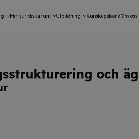
ng
Mitt juridiska rum
Utbildning
Kunskapsbank
Om oss
agsstrukturering och ä
ur