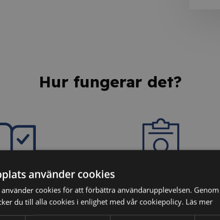
Hur fungerar det?
plats använder cookies
dina kunskaper
3. Få ditt personliga
använder cookies för att förbättra användarupplevelsen. Genom 
intyg
er du till alla cookies i enlighet med vår cookiepolicy.
Läs mer
ter vi dina kunskaper