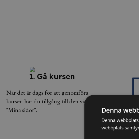
1. Gå kursen
När det är dags för att genomföra
kursen har du tillgång till den via
Denna webb
"Mina sidor".
2. Testa 
Denna webbplats 
webbplats samtyck
Efter kursen sät