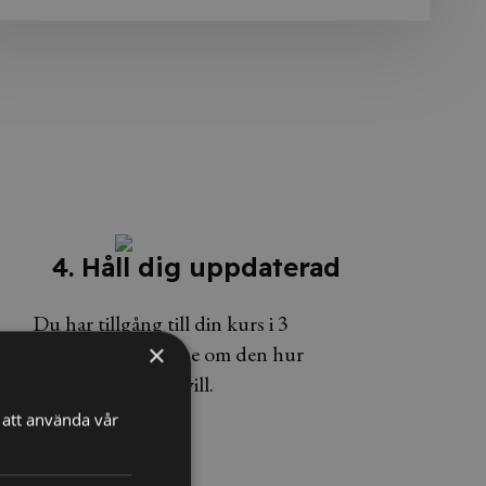
4. Håll dig uppdaterad
Du har tillgång till din kurs i 3
×
månader och kan se om den hur
många gånger du vill.
att använda vår