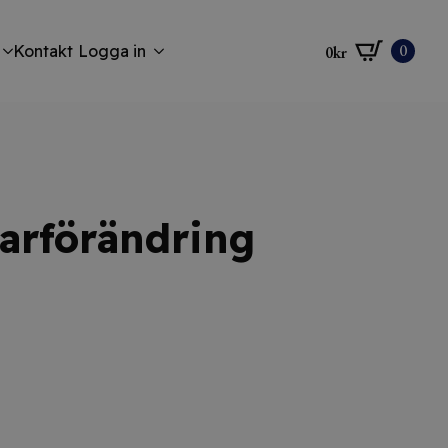
0
Kontakt
Logga in
0
kr
garförändring