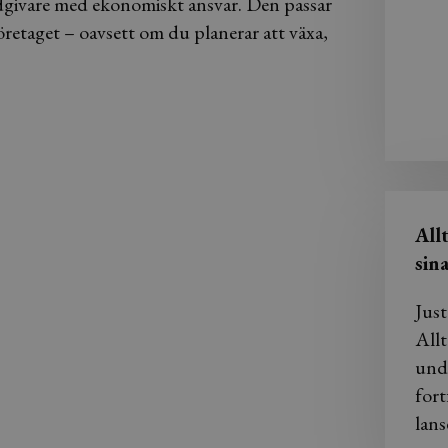
rådgivare med ekonomiskt ansvar. Den passar
 företaget – oavsett om du planerar att växa,
All
sin
Just
Allt
und
fort
lans