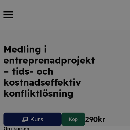
Medling i
entreprenadprojekt
– tids- och
kostnadseffektiv
konfliktlösning
290
kr
Kurs
Köp
Om kursen