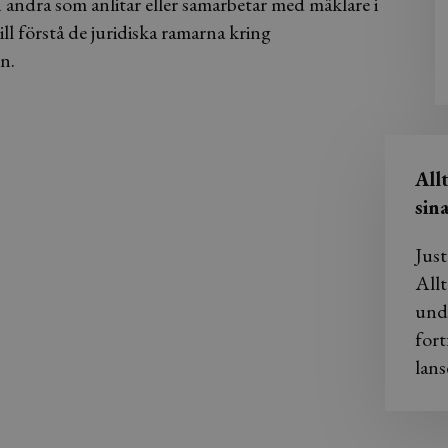
ch andra som anlitar eller samarbetar med mäklare i
ill förstå de juridiska ramarna kring
en.
All
sin
Just
Allt
und
fort
lans