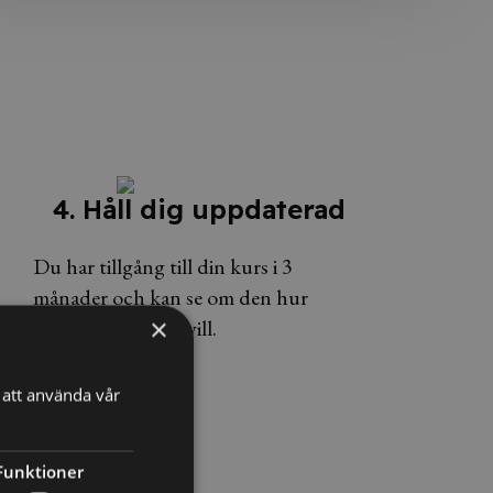
4. Håll dig uppdaterad
Du har tillgång till din kurs i 3
månader och kan se om den hur
×
många gånger du vill.
att använda vår
Funktioner