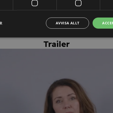
personligt kursintyg.
ER
AVVISA ALLT
ACCE
Trailer