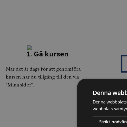
1. Gå kursen
När det är dags för att genomföra
kursen har du tillgång till den via
"Mina sidor".
2. Testa 
Denna webb
Denna webbplats 
Efter kursen sät
webbplats samtyck
på prov för att s
Strikt nödvän
tagit till dig inn