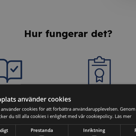
Hur fungerar det?
dina kunskaper
3. Få ditt personliga
plats använder cookies
intyg
använder cookies för att förbättra användarupplevelsen. Genom 
ter vi dina kunskaper
er du till alla cookies i enlighet med vår cookiepolicy.
Läs mer
äkerställa att du har
Efter godkänt resultat på
digt
Prestanda
Inriktning
ehållet.
kunskapstestet erhåller du ett