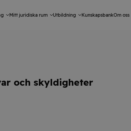
ng
Mitt juridiska rum
Utbildning
Kunskapsbank
Om oss
var och skyldigheter