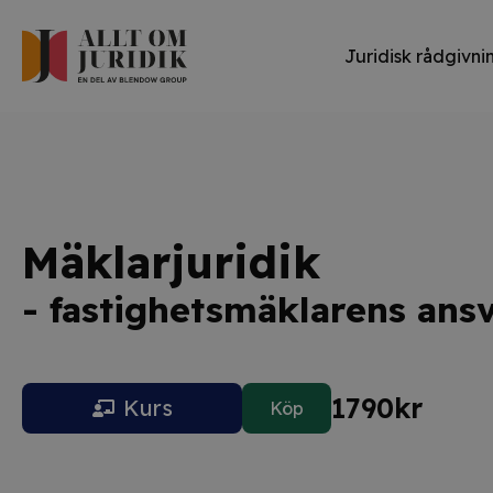
Juridisk rådgivni
Mäklarjuridik
- fastighetsmäklarens ans
1790
kr
Kurs
Köp