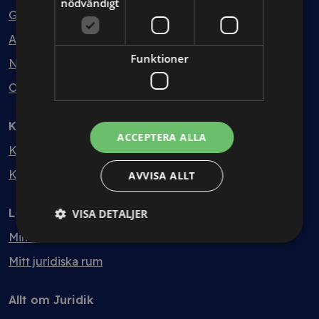
nödvändigt
Guider
Avtalsmallar
Funktioner
Nyheter
Ordlista
Kontakt
ACCEPTERA ALLA
Kontakt
Kvalitet & hållbarhet
AVVISA ALLT
Logga in
VISA DETALJER
Mina sidor
Mitt juridiska rum
Allt om Juridik