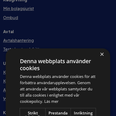
Min bolagsjurist
Ombud
Avtal
Avtalshantering
Testa kostnadsfritt
×
Denna webbplats använder
Utbildning
cookies
Kurser
Denna webbplats använder cookies för att
Kurspaket
förbättra användarupplevelsen. Genom
att använda vår webbplats samtycker du
Abonnemang
till alla cookies i enlighet med vår
Webbinarium
cookiepolicy.
Läs mer
Kunskapsbank
Strikt
Prestanda
Inriktning