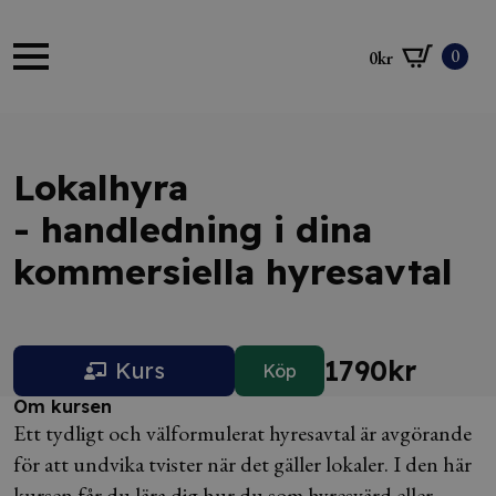
0
0
kr
Lokalhyra
- handledning i dina
kommersiella hyresavtal
1790
kr
Kurs
Köp
Om kursen
Ett tydligt och välformulerat hyresavtal är avgörande
för att undvika tvister när det gäller lokaler. I den här
kursen får du lära dig hur du som hyresvärd eller