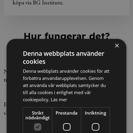
köpa via BG Institute.
Hur fungerar det?
×
Denna webbplats använder
1. Gå kursen
cookies
När det är dags för att genomföra kursen har du
Denna webbplats använder cookies för att
förbättra användarupplevelsen. Genom
tillgång till den via "Mina sidor".
att använda vår webbplats samtycker du
2. Testa dina kunskaper
till alla cookies i enlighet med vår
cookiepolicy.
Läs mer
Efter kursen sätter vi dina kunskaper på prov för att
säkerställa att du har tagit till dig innehållet.
Strikt
Prestanda
Inriktning
nödvändigt
3. Få ditt personliga intyg