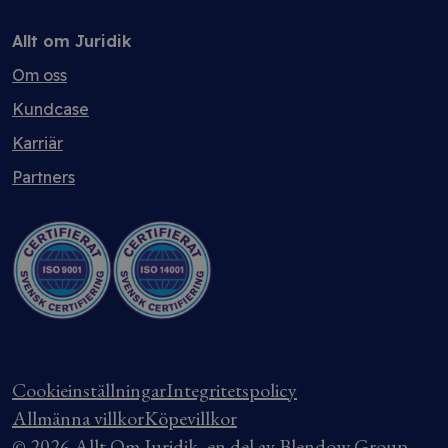
Allt om Juridik
Om oss
Kundcase
Karriär
Partners
Cookieinställningar
Integritetspolicy
Allmänna villkor
Köpevillkor
© 2026 Allt Om Juridik, en del av Blendow Group