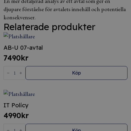
En mer detaljerad analys av ett avtal som ger en
djupare förståelse för avtalets innehåll och potentiella
konsekvenser.
Relaterade produkter
AB-U 07-avtal
7490
kr
AB-
U
Köp
07-
avtal
mängd
IT Policy
4990
kr
IT
Policy
Köp