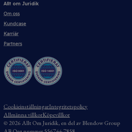
Allt om Juridik
Om oss
Kundcase
Karriär
Partners
Cookieinställningar
Integritetspolicy
Allmänna villkor
Köpevillkor
© 2026 Allt Om Juridik, en del av Blendow Group
AB Org.nummer 556744-7858