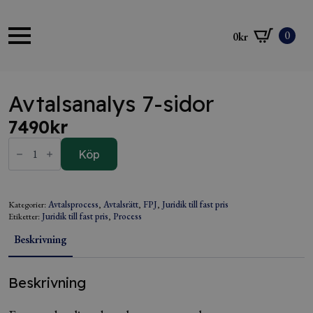
0
0
kr
Avtalsanalys 7-sidor
7490
kr
Avtalsanalys
7-
Köp
sidor
mängd
Kategorier:
Avtalsprocess
,
Avtalsrätt
,
FPJ
,
Juridik till fast pris
Etiketter:
Juridik till fast pris
,
Process
Beskrivning
Beskrivning