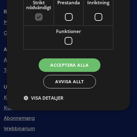
Strikt
Prestanda
Inriktning
nödvändigt
Rådgivning
Min bolagsjurist
Funktioner
Ombud
Avtal
Avtalshantering
ACCEPTERA ALLA
Testa kostnadsfritt
AVVISA ALLT
Utbildning
Kurser
VISA DETALJER
Kurspaket
Abonnemang
Webbinarium