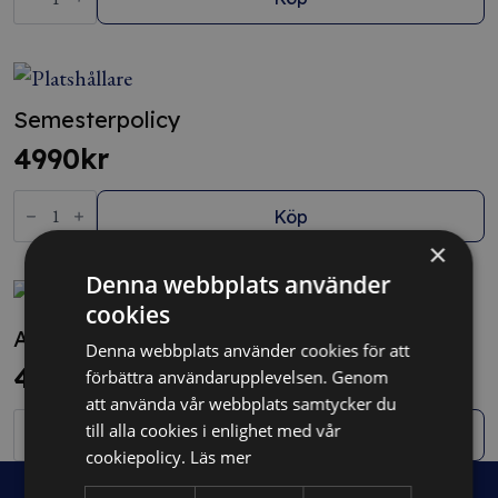
mängd
Semesterpolicy
4990
kr
Semesterpolicy
mängd
Köp
×
Denna webbplats använder
cookies
Alkohol- och drogpolicy
Denna webbplats använder cookies för att
4990
kr
förbättra användarupplevelsen. Genom
att använda vår webbplats samtycker du
Alkohol-
till alla cookies i enlighet med vår
och
Köp
drogpolicy
cookiepolicy.
Läs mer
mängd