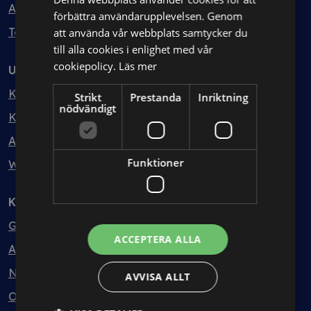
Avtalshantering
förbättra användarupplevelsen. Genom
Testa kostnadsfritt
att använda vår webbplats samtycker du
till alla cookies i enlighet med vår
cookiepolicy.
Läs mer
Utbildning
Kurser
Strikt
Prestanda
Inriktning
nödvändigt
Kurspaket
Abonnemang
Funktioner
Webbinarium
Kunskapsbank
Guider
ACCEPTERA ALLA
Avtalsmallar
Nyheter
AVVISA ALLT
Ordlista