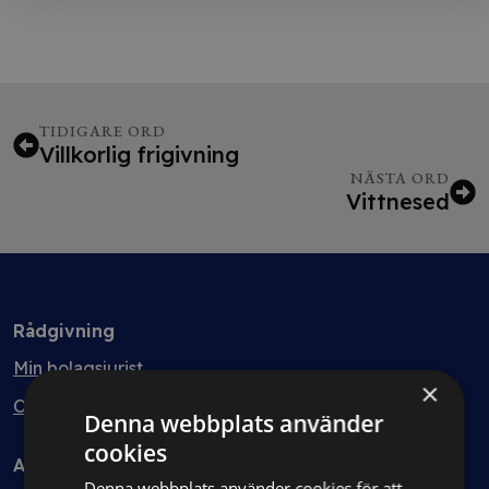
TIDIGARE ORD
Villkorlig frigivning
NÄSTA ORD
Vittnesed
Rådgivning
Min bolagsjurist
×
Ombud
Denna webbplats använder
cookies
Avtal
Denna webbplats använder cookies för att