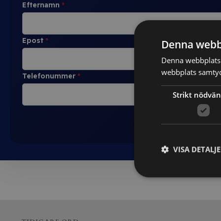
Efternamn
*
Epost
*
Denna webb
Denna webbplats 
webbplats samtyck
Telefonummer
*
Strikt nödvän
VISA DETALJ