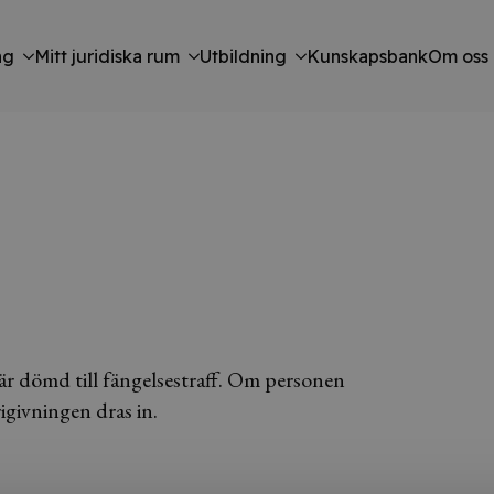
ng
Mitt juridiska rum
Utbildning
Kunskapsbank
Om oss
r dömd till fängelsestraff. Om personen
igivningen dras in.