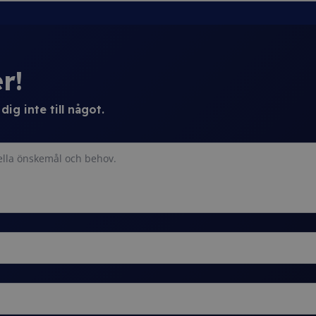
r!
ig inte till något.