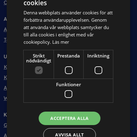
cookies
Ombud
Denna webbplats använder cookies för att
Avtal
förbättra användarupplevelsen. Genom
att använda vår webbplats samtycker du
Avtalshantering
till alla cookies i enlighet med vår
Testa kostnadsfritt
cookiepolicy.
Läs mer
Strikt
Prestanda
Inriktning
Utbildning
nödvändigt
Kurser
Kurspaket
Funktioner
Abonnemang
Webbinarium
Kunskapsbank
ACCEPTERA ALLA
Guider
AVVISA ALLT
Avtalsmallar